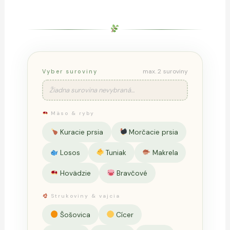
max. 2 suroviny
Vyber suroviny
Žiadna surovina nevybraná…
Mäso & ryby
Kuracie prsia
Morčacie prsia
Losos
Tuniak
Makrela
Hovädzie
Bravčové
Strukoviny & vajcia
Šošovica
Cícer