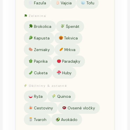
Fazuľa
Vajcia
Tofu
Zelenina
Brokolica
Špenát
Kapusta
Tekvica
Zemiaky
Mrkva
Paprika
Paradajky
Cuketa
Huby
Obilniny & ostatné
Ryža
Quinoa
Cestoviny
Ovsené vločky
Tvaroh
Avokádo