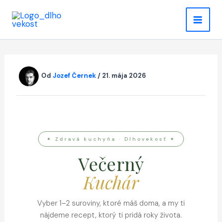
Preskočiť
na
obsah
Od
Jozef Černek
/
21. mája 2026
✦ Zdravá kuchyňa · Dlhovekosť ✦
Večerný
Kuchár
Vyber 1–2 suroviny, ktoré máš doma, a my ti
nájdeme recept, ktorý ti pridá roky života.