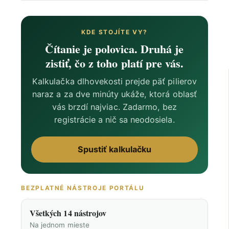
KDE STOJÍTE VY?
Čítanie je polovica. Druhá je
zistiť, čo z toho platí pre vás.
Kalkulačka dlhovekosti prejde päť pilierov
naraz a za dve minúty ukáže, ktorá oblasť
vás brzdí najviac. Zadarmo, bez
registrácie a nič sa neodosiela.
Spustiť kalkulačku
BEZPLATNÉ NÁSTROJE PORTÁLU
Všetkých 14 nástrojov
Na jednom mieste