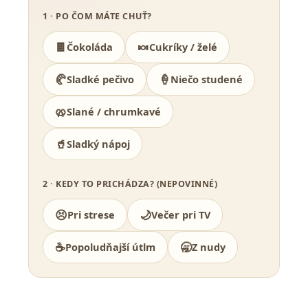
1 · PO ČOM MÁTE CHUŤ?
🍫
🍬
Čokoláda
Cukríky / želé
🥐
🍦
Sladké pečivo
Niečo studené
🥨
Slané / chrumkavé
🥤
Sladký nápoj
2 · KEDY TO PRICHÁDZA? (NEPOVINNÉ)
😣
🌙
Pri strese
Večer pri TV
☕
🥱
Popoludňajší útlm
Z nudy