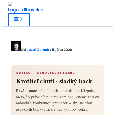
Preskočiť
na
obsah
Od
Jozef Černek
/
5. júna 2026
NÁSTROJ · DLHOVEKOSŤ.ENERGY
Krotiteľ chutí
·
sladký hack
Prvá pomoc
pri náhlej chuti na sladké. Klepnite
na to, čo práve cítite, a my vám ponúkneme zdravú
náhradu s konkrétnou gramážou – aby ste chuť
uspokojili bez výčitiek a bez výkyvov cukru.