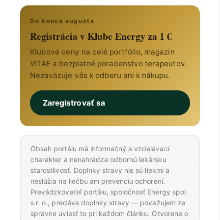
Do konca augusta
Registrácia v Klube Energy za 1 €
Klubové ceny na celé portfólio, magazín
VITAE a bezplatné poradenstvo terapeutov.
Nezaväzuje vás k odberu ani k nákupu.
Zaregistrovať sa
Obsah portálu má informačný a vzdelávací
charakter a nenahrádza odbornú lekársku
starostlivosť. Doplnky stravy nie sú liekmi a
neslúžia na liečbu ani prevenciu ochorení.
Prevádzkovateľ portálu, spoločnosť Energy spol.
s r. o., predáva doplnky stravy — považujem za
správne uviesť to pri každom článku. Otvorene o