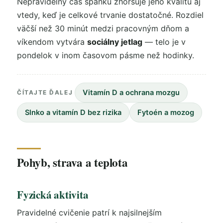
Nepravidelný čas spánku zhoršuje jeho kvalitu aj
vtedy, keď je celkové trvanie dostatočné. Rozdiel
väčší než 30 minút medzi pracovným dňom a
víkendom vytvára
sociálny jetlag
— telo je v
pondelok v inom časovom pásme než hodinky.
Vitamín D a ochrana mozgu
ČÍTAJTE ĎALEJ
Slnko a vitamín D bez rizika
Fytoén a mozog
Pohyb, strava a teplota
Fyzická aktivita
Pravidelné cvičenie patrí k najsilnejším