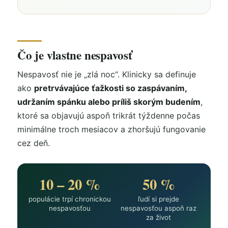
Čo je vlastne nespavosť
Nespavosť nie je „zlá noc“. Klinicky sa definuje
ako
pretrvávajúce ťažkosti so zaspávaním,
udržaním spánku alebo príliš skorým budením
,
ktoré sa objavujú aspoň trikrát týždenne počas
minimálne troch mesiacov a zhoršujú fungovanie
cez deň.
10 – 20 %
50 %
populácie trpí chronickou
ľudí si prejde
nespavosťou
nespavosťou aspoň raz
za život