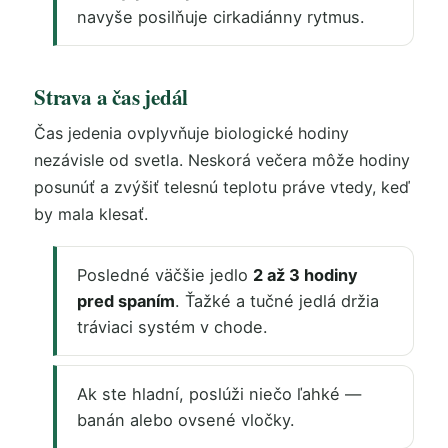
navyše posilňuje cirkadiánny rytmus.
Strava a čas jedál
Čas jedenia ovplyvňuje biologické hodiny
nezávisle od svetla. Neskorá večera môže hodiny
posunúť a zvýšiť telesnú teplotu práve vtedy, keď
by mala klesať.
Posledné väčšie jedlo
2 až 3 hodiny
pred spaním
. Ťažké a tučné jedlá držia
tráviaci systém v chode.
Ak ste hladní, poslúži niečo ľahké —
banán alebo ovsené vločky.