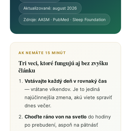
Aktualizované: august 2026
Zdroje: AASM · PubMed · Sleep Foundation
AK NEMÁTE 15 MINÚT
Tri veci, ktoré fungujú aj bez zvyšku
článku
Vstávajte každý deň v rovnaký čas
— vrátane víkendov. Je to jediná
najúčinnejšia zmena, akú viete spraviť
dnes večer.
Choďte ráno von na svetlo
do hodiny
po prebudení, aspoň na pätnásť