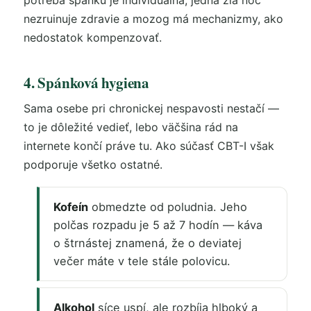
potreba spánku je individuálna, jedna zlá noc
nezruinuje zdravie a mozog má mechanizmy, ako
nedostatok kompenzovať.
4. Spánková hygiena
Sama osebe pri chronickej nespavosti nestačí —
to je dôležité vedieť, lebo väčšina rád na
internete končí práve tu. Ako súčasť CBT-I však
podporuje všetko ostatné.
Kofeín
obmedzte od poludnia. Jeho
polčas rozpadu je 5 až 7 hodín — káva
o štrnástej znamená, že o deviatej
večer máte v tele stále polovicu.
Alkohol
síce uspí, ale rozbíja hlboký a