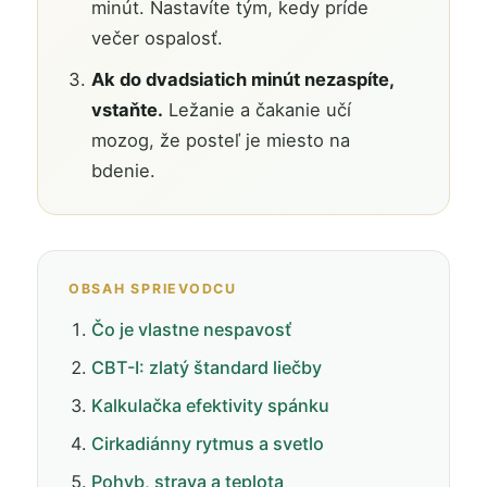
minút. Nastavíte tým, kedy príde
večer ospalosť.
Ak do dvadsiatich minút nezaspíte,
vstaňte.
Ležanie a čakanie učí
mozog, že posteľ je miesto na
bdenie.
OBSAH SPRIEVODCU
Čo je vlastne nespavosť
CBT-I: zlatý štandard liečby
Kalkulačka efektivity spánku
Cirkadiánny rytmus a svetlo
Pohyb, strava a teplota