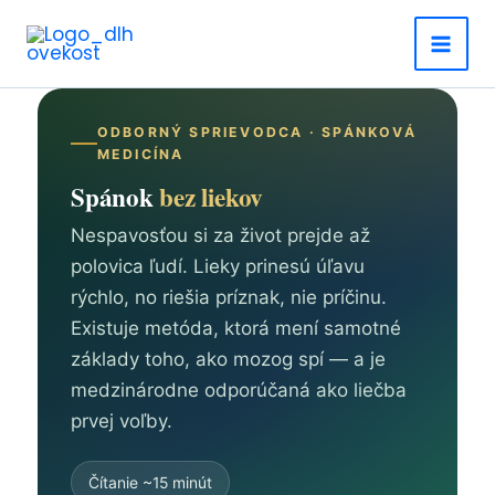
Preskočiť
na
obsah
ODBORNÝ SPRIEVODCA · SPÁNKOVÁ
MEDICÍNA
Spánok
bez liekov
Nespavosťou si za život prejde až
polovica ľudí. Lieky prinesú úľavu
rýchlo, no riešia príznak, nie príčinu.
Existuje metóda, ktorá mení samotné
základy toho, ako mozog spí — a je
medzinárodne odporúčaná ako liečba
prvej voľby.
Čítanie ~15 minút