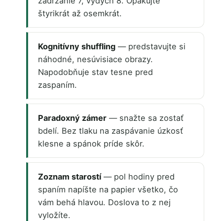
zadržanie 7, výdych 8. Opakujte
štyrikrát až osemkrát.
Kognitívny shuffling
— predstavujte si
náhodné, nesúvisiace obrazy.
Napodobňuje stav tesne pred
zaspaním.
Paradoxný zámer
— snažte sa zostať
bdelí. Bez tlaku na zaspávanie úzkosť
klesne a spánok príde skôr.
Zoznam starostí
— pol hodiny pred
spaním napíšte na papier všetko, čo
vám behá hlavou. Doslova to z nej
vyložíte.