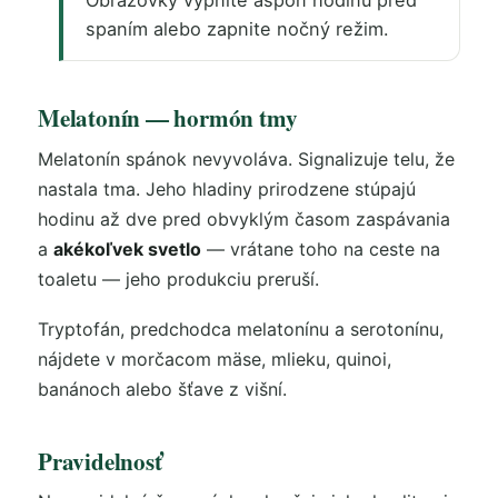
Obrazovky vypnite aspoň hodinu pred
spaním alebo zapnite nočný režim.
Melatonín — hormón tmy
Melatonín spánok nevyvoláva. Signalizuje telu, že
nastala tma. Jeho hladiny prirodzene stúpajú
hodinu až dve pred obvyklým časom zaspávania
a
akékoľvek svetlo
— vrátane toho na ceste na
toaletu — jeho produkciu preruší.
Tryptofán, predchodca melatonínu a serotonínu,
nájdete v morčacom mäse, mlieku, quinoi,
banánoch alebo šťave z višní.
Pravidelnosť