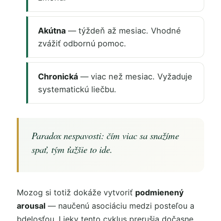
Akútna
— týždeň až mesiac. Vhodné
zvážiť odbornú pomoc.
Chronická
— viac než mesiac. Vyžaduje
systematickú liečbu.
Paradox nespavosti: čím viac sa snažíme
spať, tým ťažšie to ide.
Mozog si totiž dokáže vytvoriť
podmienený
arousal
— naučenú asociáciu medzi posteľou a
bdelosťou. Lieky tento cyklus prerušia dočasne,