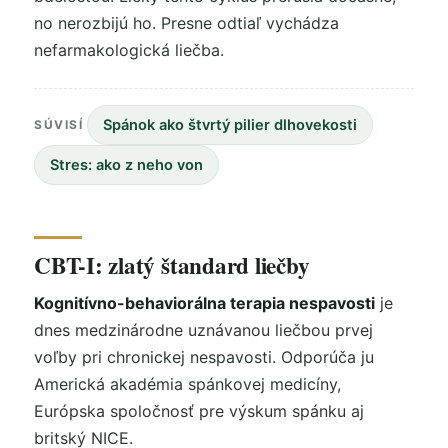
no nerozbijú ho. Presne odtiaľ vychádza
nefarmakologická liečba.
Spánok ako štvrtý pilier dlhovekosti
SÚVISÍ
Stres: ako z neho von
CBT-I: zlatý štandard liečby
Kognitívno-behaviorálna terapia nespavosti
je
dnes medzinárodne uznávanou liečbou prvej
voľby pri chronickej nespavosti. Odporúča ju
Americká akadémia spánkovej medicíny,
Európska spoločnosť pre výskum spánku aj
britský NICE.