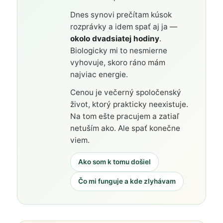
Dnes synovi prečítam kúsok
rozprávky a idem spať aj ja —
okolo dvadsiatej hodiny
.
Biologicky mi to nesmierne
vyhovuje, skoro ráno mám
najviac energie.
Cenou je večerný spoločenský
život, ktorý prakticky neexistuje.
Na tom ešte pracujem a zatiaľ
netuším ako. Ale spať konečne
viem.
Ako som k tomu došiel
Čo mi funguje a kde zlyhávam