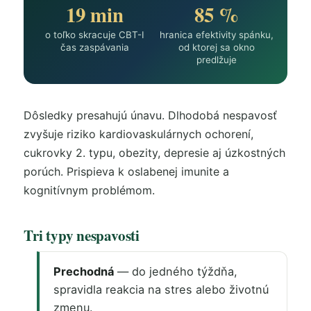
19 min
85 %
o toľko skracuje CBT-I
hranica efektivity spánku,
čas zaspávania
od ktorej sa okno
predlžuje
Dôsledky presahujú únavu. Dlhodobá nespavosť
zvyšuje riziko kardiovaskulárnych ochorení,
cukrovky 2. typu, obezity, depresie aj úzkostných
porúch. Prispieva k oslabenej imunite a
kognitívnym problémom.
Tri typy nespavosti
Prechodná
— do jedného týždňa,
spravidla reakcia na stres alebo životnú
zmenu.