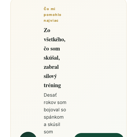
Čo mi
pomohlo
najviac
Zo
všetkého,
čo som
skúšal,
zabral
silový
tréning
Desať
rokov som
bojoval so
spánkom
a skúsil
som