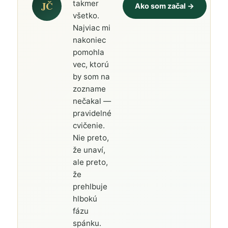
takmer
JČ
Ako som začal →
všetko.
Najviac mi
nakoniec
pomohla
vec, ktorú
by som na
zozname
nečakal —
pravidelné
cvičenie.
Nie preto,
že unaví,
ale preto,
že
prehlbuje
hlbokú
fázu
spánku.