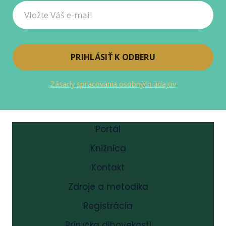
už
ide
o
život
PRIHLÁSIŤ K ODBERU
Zásady spracovania osobných údajov
Portál
Knižnica
Kontakt
Zdroje a metodika
Registrácia
Príručka dlhovekosti