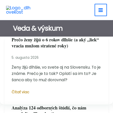
Preskočiť
na
obsah
Veda & výskum
Prečo ženy žijú o 6 rokov dlhšie (a aký „liek“
vracia mužom stratené roky)
5. augusta 2026
Ženy žijú dlhšie, vo svete aj na Slovensku. To je
známe. Prečo je to tak? Oplatí sa im to? Je
šanca aby to muž dorovnal?
Prečo
Čítať viac
ženy
žijú
Analýza 124 odborných štúdií, čo nám
o