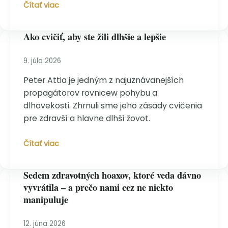
Čo
Čítať viac
hovorí
pokojová
Ako cvičiť, aby ste žili dlhšie a lepšie
frekvencia
srdca
o
9. júla 2026
dĺžke
Peter Attia je jedným z najuznávanejších
vášho
propagátorov rovnicew pohybu a
života
dlhovekosti. Zhrnuli sme jeho zásady cvičenia
pre zdravší a hlavne dlhší žovot.
Ako
Čítať viac
cvičiť,
aby
Sedem zdravotných hoaxov, ktoré veda dávno
ste
vyvrátila – a prečo nami cez ne niekto
žili
manipuluje
dlhšie
a
lepšie
12. júna 2026