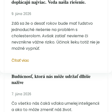
doplácajú najviac. Veda našla riešenie.
lipidogram
nepovie
všetko
9. júna 2026
o
Zdá sa že o desať rokov bude mať ľudstvo
riziku
jednoduché riešenie na problém s
Alzheimera
cholesterolom. Avšak zatiaľ nevieme či
nevznikne vážne riziko. Účinok lieku totiž nie je
možné vypnúť.
Tichý
Čítať viac
zabijak
číslo
Budúcnosť, ktorá nás môže udržať dlhšie
jeden:
nažive
čo
robí
cholesterol
7. júna 2026
s
Čo všetko nás čaká vďaka umelej inteligencii
našimi
a ako to môže zmeniť náš život.
cievami