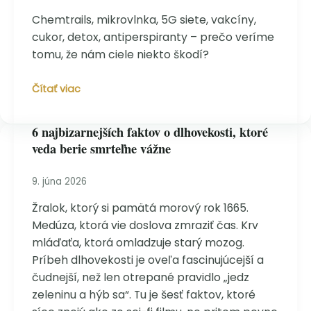
Chemtrails, mikrovlnka, 5G siete, vakcíny,
cukor, detox, antiperspiranty – prečo veríme
tomu, že nám ciele niekto škodí?
Sedem
Čítať viac
zdravotných
hoaxov,
6 najbizarnejších faktov o dlhovekosti, ktoré
ktoré
veda berie smrteľne vážne
veda
dávno
vyvrátila
9. júna 2026
–
Žralok, ktorý si pamätá morový rok 1665.
a
Medúza, ktorá vie doslova zmraziť čas. Krv
prečo
nami
mláďaťa, ktorá omladzuje starý mozog.
cez
Príbeh dlhovekosti je oveľa fascinujúcejší a
ne
čudnejší, než len otrepané pravidlo „jedz
niekto
zeleninu a hýb sa“. Tu je šesť faktov, ktoré
manipuluje