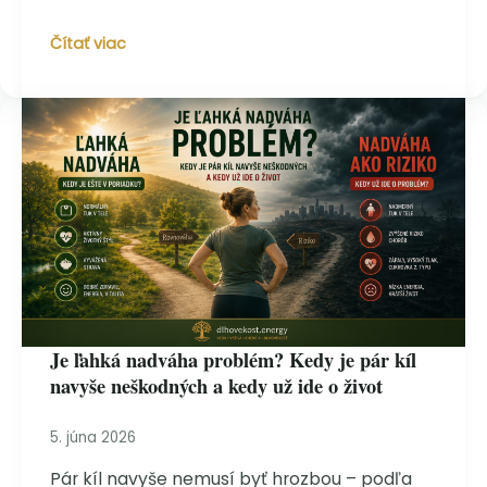
a
prečo
Budúcnosť,
Čítať viac
na
ktorá
to
nás
Slováci
môže
doplácajú
udržať
najviac.
dlhšie
Veda
nažive
našla
riešenie.
Je ľahká nadváha problém? Kedy je pár kíl
navyše neškodných a kedy už ide o život
5. júna 2026
Pár kíl navyše nemusí byť hrozbou – podľa