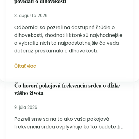
povedali o dlhovekosti
6
rokov
dlhšie
3. augusta 2026
(a
Odborníci sa pozreli na dostupné štúdie o
aký
dlhovekosti, zhodnotili ktoré sú najvhodnejšie
„liek“
vracia
a vybrali z nich to najpodstatnejšie čo veda
mužom
doteraz preskúmala o dlhovekosti.
stratené
roky)
Analýza
Čítať viac
124
odborných
Čo hovorí pokojová frekvencia srdca o dĺžke
štúdií,
vášho života
čo
nám
povedali
9. júla 2026
o
Pozreli sme sa na to ako vaša pokojová
dlhovekosti
frekvencia srdca ovplyvňuje koľko budete žiť.