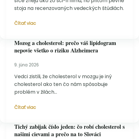
síce znejú ako zo sci-fi filmu, no pritom pevne
stoja na recenzovaných vedeckých štúdiách.
6
Čítať viac
najbizarnejších
faktov
Mozog a cholesterol: prečo váš lipidogram
o
nepovie všetko o riziku Alzheimera
dlhovekosti,
ktoré
veda
9. júna 2026
berie
Vedci zistili, že cholesterol v mozgu je iný
smrteľne
cholesterol ako ten čo nám spôsobuje
vážne
problém v žilách…
Mozog
Čítať viac
a
cholesterol:
Tichý zabijak číslo jeden: čo robí cholesterol s
prečo
našimi cievami a prečo na to Slováci
váš