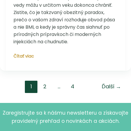
vedy môžu v určitom veku dokonca chrániť.
Zistite, čo je takzvaný obezitný paradox,
prečo o vašom zdraví rozhoduje obvod pása
a nie BMI, a kedy je správny čas siahnuť po
prírodných prípravkoch či moderných
injekciách na chudnutie.
Je
Čítať viac
ľahká
nadváha
problém?
Kedy
1
2
…
4
Ďalší
→
je
pár
kíl
navyše
Zaregistrujte sa k nášmu newsletteru a získavajte
neškodných
a
pravidelný prehľad o novinkách a akciách.
kedy