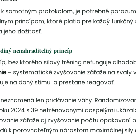
 k samotným protokolom, je potrebné porozum
ym princípom, ktoré platia pre každý funkčný 
jeho zložitosť.
ediný nenahraditeľný princíp
íp, bez ktorého silový tréning nefunguje dlhodo
nie
– systematické zvyšovanie záťaže na svaly v
uje na daný stimul a prestane reagovať.
e neznamená len pridávanie váhy. Randomizova
roku 2024 s 39 netrénovanými dospelými ukázal
ovanie záťaže aj zvyšovanie počtu opakovaní p
ú k porovnateľným nárastom maximálnej sily 