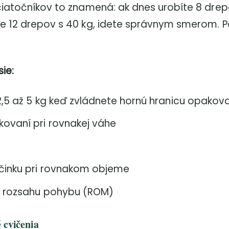
čiatočníkov to znamená: ak dnes urobíte 8 drep
te 12 drepov s 40 kg, idete správnym smerom. 
ie:
2,5 až 5 kg keď zvládnete hornú hranicu opakov
ovaní pri rovnakej váhe
činku pri rovnakom objeme
 a rozsahu pohybu (ROM)
 cvičenia