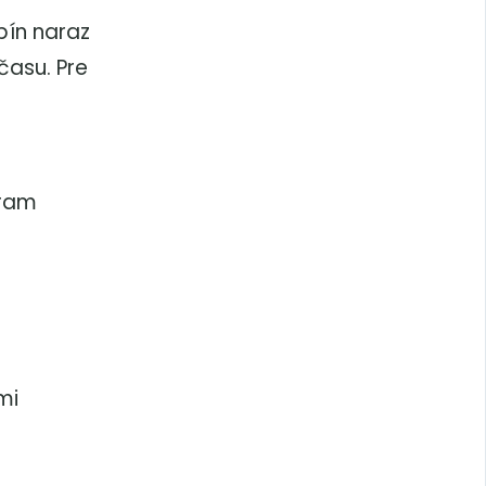
pín naraz
času. Pre
gram
mi