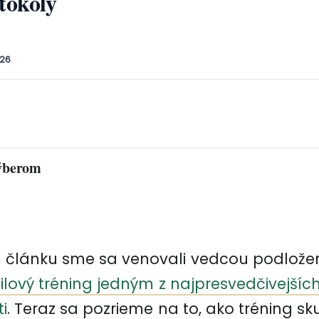
tokoly
026
výberom
 článku sme sa venovali vedcou podlož
silový tréning jedným z najpresvedčivejšíc
i
. Teraz sa pozrieme na to, ako tréning s