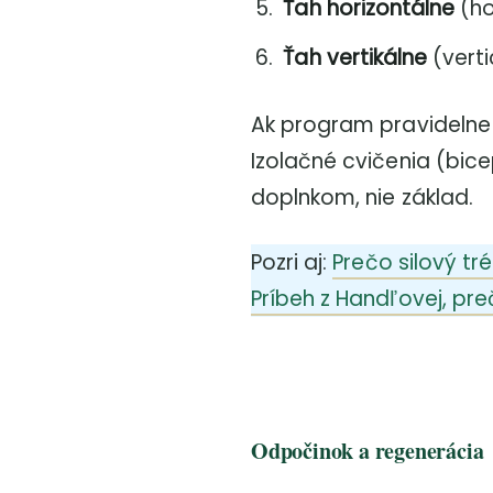
Ťah horizontálne
(ho
Ťah vertikálne
(verti
Ak program pravidelne 
Izolačné cvičenia (bic
doplnkom, nie základ.
Pozri aj:
Prečo silový tr
Príbeh z Handľovej, pre
Odpočinok a regenerácia