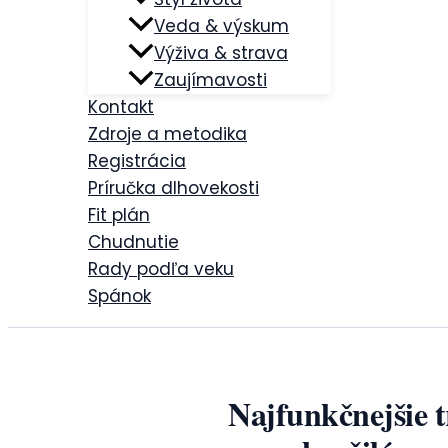
Veda & výskum
Výživa & strava
Zaujímavosti
Kontakt
Zdroje a metodika
Registrácia
Príručka dlhovekosti
Fit plán
Chudnutie
Rady podľa veku
Spánok
Najfunkčnejšie 