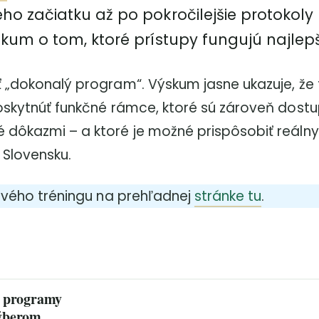
o začiatku až po pokročilejšie protokoly
kum o tom, ktoré prístupy fungujú najlepš
ť „dokonalý program“. Výskum jasne ukazuje, že
poskytnúť funkčné rámce, ktoré sú zároveň dostu
 dôkazmi – a ktoré je možné prispôsobiť reáln
Slovensku.
lového tréningu na prehľadnej
stránke tu
.
é programy
výberom