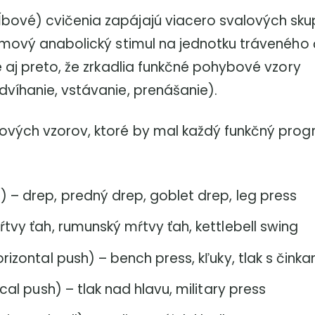
ové) cvičenia zapájajú viacero svalových sku
émový anabolický stimul na jednotku tráveného 
 aj preto, že zrkadlia funkčné pohybové vzory
víhanie, vstávanie, prenášanie).
ových vzorov, ktoré by mal každý funkčný pro
 – drep, predný drep, goblet drep, leg press
ŕtvy ťah, rumunský mŕtvy ťah, kettlebell swing
rizontal push) – bench press, kľuky, tlak s činka
cal push) – tlak nad hlavu, military press