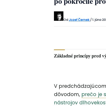
po pokročilé pro
Od
Jozef Černek
/
1. júna 2
Základné princípy pred 
V predchádzajúcom
dôvodom,
prečo je 
nástrojov dlhovekost