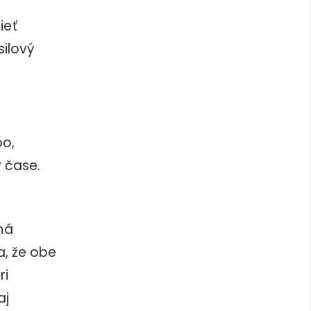
ieť
silový
bo,
 čase.
ná
a, že obe
ri
aj