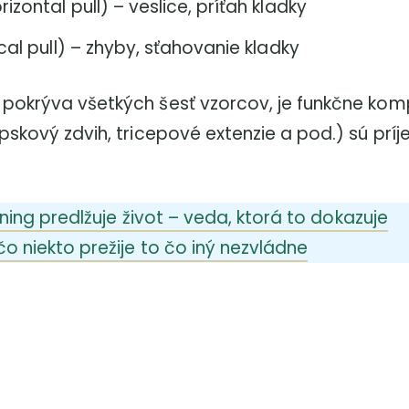
rizontal pull) – veslice, príťah kladky
cal pull) – zhyby, sťahovanie kladky
pokrýva všetkých šesť vzorcov, je funkčne kom
epskový zdvih, tricepové extenzie a pod.) sú pr
éning predlžuje život – veda, ktorá to dokazuje
čo niekto prežije to čo iný nezvládne