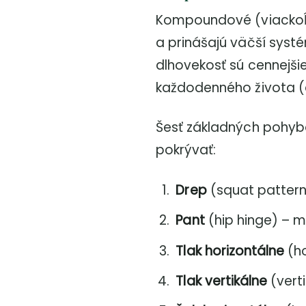
Kompoundové (viackoĺb
a prinášajú väčší syst
dlhovekosť sú cennejšie
každodenného života (d
Šesť základných pohyb
pokrývať:
Drep
(squat pattern)
Pant
(hip hinge) – m
Tlak horizontálne
(ho
Tlak vertikálne
(verti