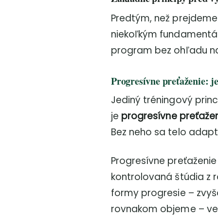
Predtým, než prejdeme
niekoľkým fundamentáln
program bez ohľadu na 
Progresívne preťaženie: j
Jediný tréningový princ
je
progresívne preťaže
Bez neho sa telo adapt
Progresívne preťaženi
kontrolovaná štúdia z 
formy progresie – zvyš
rovnakom objeme – ved