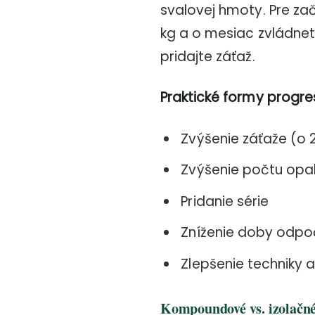
svalovej hmoty. Pre za
kg a o mesiac zvládne
pridajte záťaž.
Praktické formy progres
Zvýšenie záťaže (o 
Zvýšenie počtu opak
Pridanie série
Zníženie doby odpo
Zlepšenie techniky
Kompoundové vs. izolačné