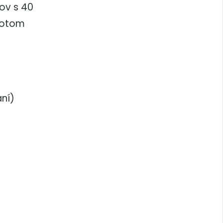
ov s 40
Potom
aní)