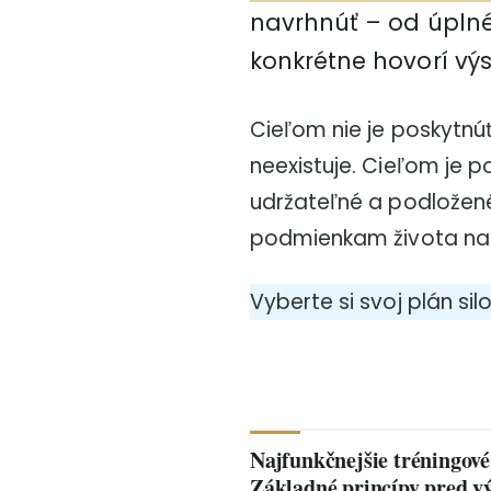
navrhnúť – od úplnéh
konkrétne hovorí výs
Cieľom nie je poskytnú
neexistuje. Cieľom je 
udržateľné a podložené
podmienkam života na 
Vyberte si svoj plán si
Najfunkčnejšie tréningov
Základné princípy pred 