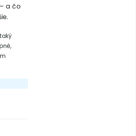
 – a čo
ie.
 taký
pné,
ym