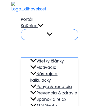
Preskočiť
na
obsah
Portál
Knižnica
Všetky články
Motivácia
Nástroje a
kalkulačky
Pohyb & kondícia
Prevencia & zdravie
Spánok a relax
Štýl života