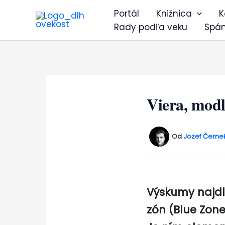
Preskočiť
Portál
Knižnica
K
na
Rady podľa veku
Spá
obsah
Viera, modl
Od
Jozef Černe
Výskumy najdlh
zón (Blue Zone