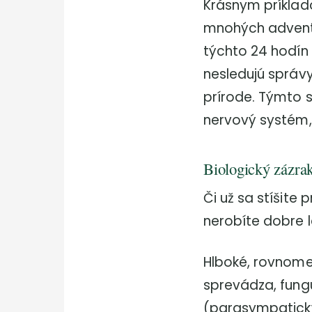
Krásnym príklad
mnohých advent
týchto 24 hodín
nesledujú správy
prírode. Týmto 
nervový systém,
Biologický zázrak
Či už sa stíšite 
nerobíte dobre le
Hlboké, rovnome
sprevádza, fungu
(parasympatický