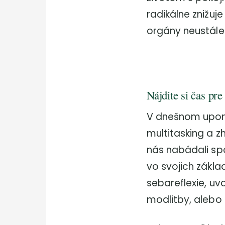
radikálne znižuje
orgány neustále
Nájdite si čas pre
V dnešnom uponá
multitasking a z
nás nabádali sp
vo svojich zákl
sebareflexie, uv
modlitby, alebo 