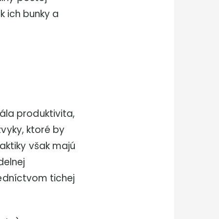
ak ich bunky a
la produktivita,
zvyky, ktoré by
aktiky však majú
delnej
redníctvom tichej