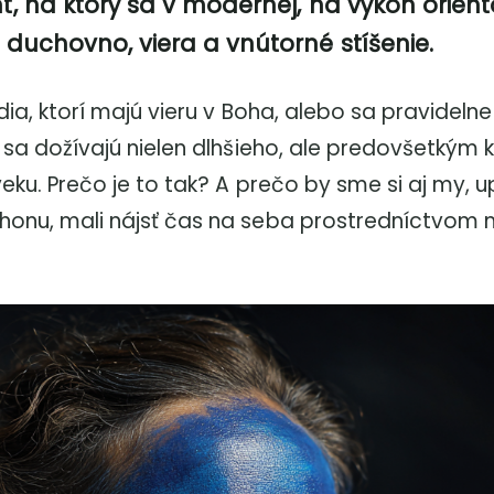
t, na ktorý sa v modernej, na výkon orien
duchovno, viera a vnútorné stíšenie.
dia, ktorí majú vieru v Boha, alebo sa pravidelne
 sa dožívajú nielen dlhšieho, ale predovšetkým k
eku. Prečo je to tak? A prečo by sme si aj my, 
onu, mali nájsť čas na seba prostredníctvom m