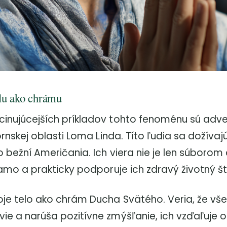
elu ako chrámu
cinujúcejších príkladov tohto fenoménu sú adve
fornskej oblasti Loma Linda. Títo ľudia sa dožíva
o bežní Američania. Ich viera nie je len súboro
iamo a prakticky podporuje ich zdravý životný št
oje telo ako chrám Ducha Svätého. Veria, že vše
ie a narúša pozitívne zmýšľanie, ich vzďaľuje 