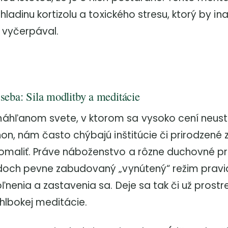
 hladinu kortizolu a toxického stresu, ktorý by in
 vyčerpával.
 seba: Sila modlitby a meditácie
hľanom svete, v ktorom sa vysoko cení neustá
hon, nám často chýbajú inštitúcie či prirodzené 
omaliť. Práve náboženstvo a rôzne duchovné pr
adoch pevne zabudovaný „vynútený“ režim pravi
oľnenia a zastavenia sa. Deje sa tak či už prost
hlbokej meditácie.