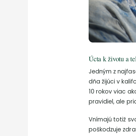
Úcta k životu a t
Jedným z najfas
dňa žijúci v kali
10 rokov viac ak
pravidiel, ale pr
Vnímajú totiž sv
poškodzuje zdrav