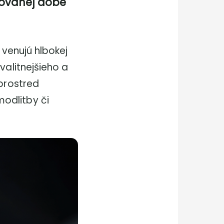
tovanej dobe
 venujú hlbokej
valitnejšieho a
uprostred
odlitby či