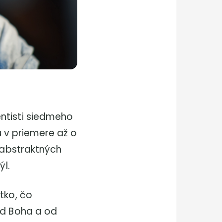
ntisti siedmeho
jú v priemere až o
m abstraktných
ýl.
tko, čo
od Boha a od