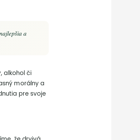
najlepšia a
 alkohol či
jasný morálny a
nutia pre svoje
íme, že drvivá