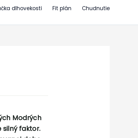
učka dlhovekosti
Fit plán
Chudnutie
aných Modrých
silný faktor.