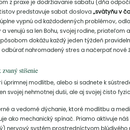
om z praxe je dodržiavanie sabatu (dňa odpoči
istov predstavuje sabat doslova
„svätyňu v č
 úplne vypnú od každodenných problémov, odlo
 a venujú sa len Bohu, svojej rodine, priateľom 
spôsobom dokážu každý jeden týždeň pravideln
 odbúrať nahromadený stres a načerpať nové ži
 zvaný stíšenie
pri úprimnej modlitbe, alebo si sadnete k sústred
n svojej nehmotnej duši, ale aj svojej čisto fyzick
rné a vedomé dýchanie, ktoré modlitbu a medi
je ako mechanický spínač. Priamo aktivuje náš 
) nervový systém prostredníctvom blúdivého 