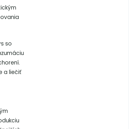
tickým
žovania
ys so
onzumáciu
chorení.
a liečiť
kým
odukciu