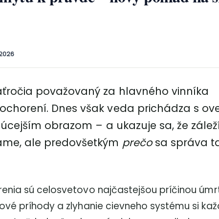
 2026
aťročia považovaný za hlavného vinníka
ochorení. Dnes však veda prichádza s ov
ujúcejším obrazom – a ukazuje sa, že záleží
áme, ale predovšetkým
prečo
sa správa ta
enia sú celosvetovo najčastejšou príčinou úmrt
ové príhody a zlyhanie cievneho systému si ka