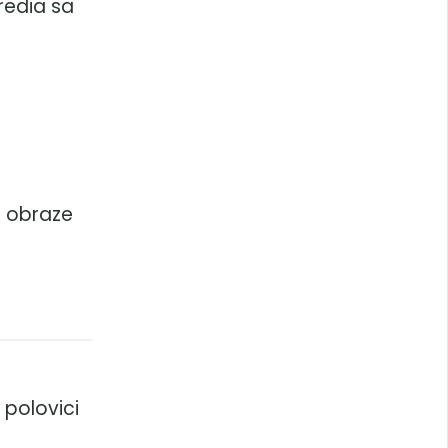
redia sa
z
m obraze
 polovici