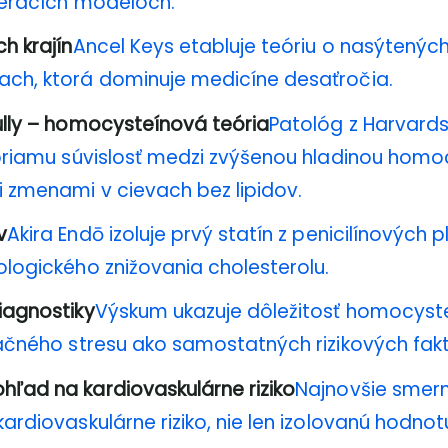
ieracích modeloch.
h krajín
Ancel Keys etabluje teóriu o nasýtenýc
ach, ktorá dominuje medicíne desaťročia.
ully – homocysteínová teória
Patológ z Harvards
 priamu súvislosť medzi zvýšenou hladinou homo
i zmenami v cievach bez lipidov.
v
Akira Endō izoluje prvý statín z penicilínových p
ologického znižovania cholesterolu.
iagnostiky
Výskum ukazuje dôležitosť homocyste
dačného stresu ako samostatných rizikových fak
ľad na kardiovaskulárne riziko
Najnovšie smer
ardiovaskulárne riziko, nie len izolovanú hodnot