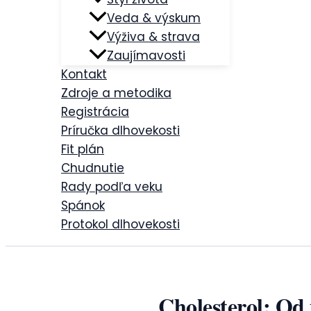
Veda & výskum
Výživa & strava
Zaujímavosti
Kontakt
Zdroje a metodika
Registrácia
Príručka dlhovekosti
Fit plán
Chudnutie
Rady podľa veku
Spánok
Protokol dlhovekosti
Cholesterol: Od