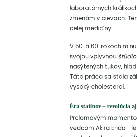
laboratórnych králikoc
zmenám v cievach. Ten
celej medicíny.
V 50. a 60. rokoch minu
svojou vplyvnou
štúdio
nasýtených tukov, hladi
Táto práca sa stala zá
vysoký cholesterol.
Éra statínov – revolúcia a
Prelomovým momentom 
vedcom Akira Endō. Tie