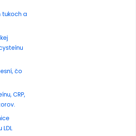
h tukoch a
kej
cysteínu
lesní, čo
ínu, CRP,
torov.
nice
u LDL