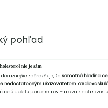
ký pohľad
holesterol nie je sám
dôraznejšie zdôrazňuje, že
samotná hladina ce
u je nedostatočným ukazovateľom kardiovaskul
jú celú paletu parametrov – a dva z nich si zasl