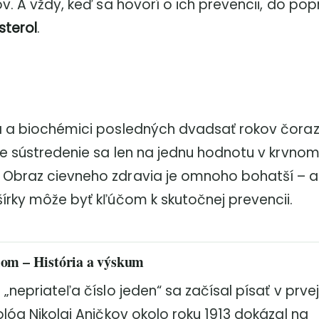
ov. A vždy, keď sa hovorí o ich prevencii, do pop
sterol
.
a a biochémici posledných dvadsať rokov čora
 že sústredenie sa len na jednu hodnotu v krvno
 Obraz cievneho zdravia je omnoho bohatší – a
šírky môže byť kľúčom k skutočnej prevencii.
olom – História a výskum
„nepriateľa číslo jeden“ sa začísal písať v prvej
ológ Nikolaj Aničkov okolo roku 1913 dokázal na