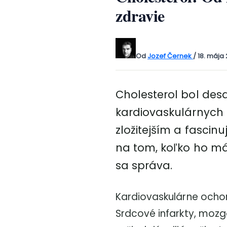
zdravie
Od
Jozef Černek
/
18. mája
Cholesterol bol des
kardiovaskulárnych 
zložitejším a fascin
na tom, koľko ho m
sa správa.
Kardiovaskulárne ochor
Srdcové infarkty, mozg