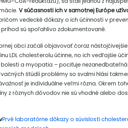
(HMG-CoA-reduktázu), sa stali jednou z najúspe
armácie.
V súčasnosti ich v samotnej Európe užív
 pričom vedecké dôkazy o ich účinnosti v preven
 príhod sú spoľahlivo zdokumentované.
rnej obci začali objavovať čoraz nástojčivejšie
dinu LDL cholesterolu účinne, no ich vedľajšie úči
bolesti a myopatia – pociťuje nezanedbateľná
vačných štúdií problémy so svalmi hlási takme
závažnosť je individuálne veľmi rôzna. Okrem toh
atíny z rôznych dôvodov nie sú vhodné alebo do
v
Prvé laboratórne dôkazy o súvislosti cholester