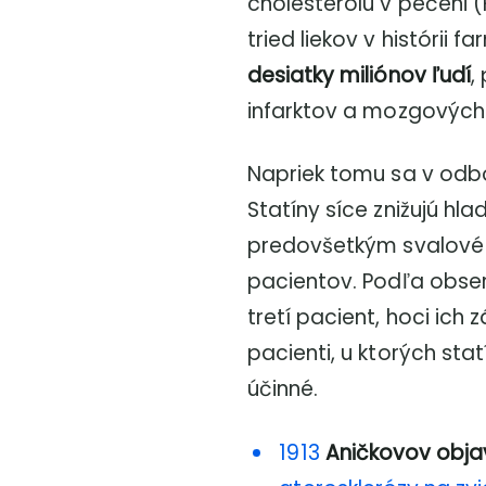
cholesterolu v pečeni 
tried liekov v histórii f
desiatky miliónov ľudí
,
infarktov a mozgových
Napriek tomu sa v odbo
Statíny síce znižujú hla
predovšetkým svalové 
pacientov. Podľa obser
tretí pacient, hoci ich 
pacienti, u ktorých st
účinné.
1913
Aničkovov obja