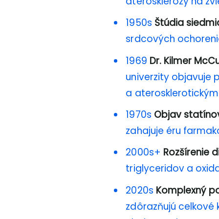
aterosklerózy na zv
1950s
Štúdia siedmic
srdcových ochoreni
1969
Dr. Kilmer McC
univerzity objavuje
a aterosklerotickým
1970s
Objav statíno
zahajuje éru farmak
2000s+
Rozšírenie d
triglyceridov a oxi
2020s
Komplexný poh
zdôrazňujú celkové k