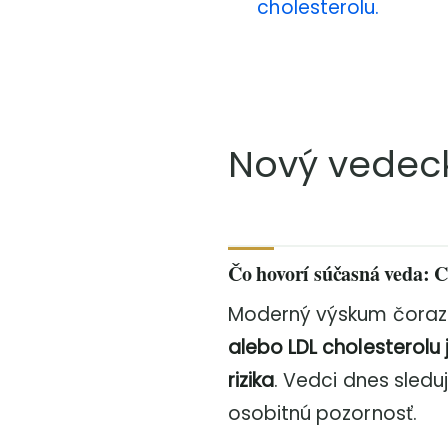
cholesterolu.
Nový vedec
Čo hovorí súčasná veda: C
Moderný výskum čoraz 
alebo LDL cholesterol
rizika
. Vedci dnes sledu
osobitnú pozornosť.