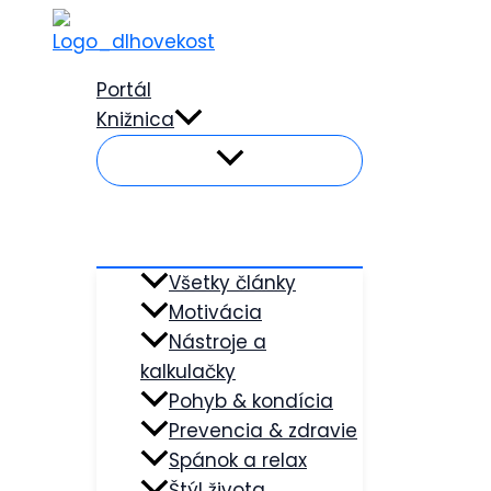
Preskočiť
na
obsah
Portál
Knižnica
Všetky články
Motivácia
Nástroje a
kalkulačky
Pohyb & kondícia
Prevencia & zdravie
Spánok a relax
Štýl života