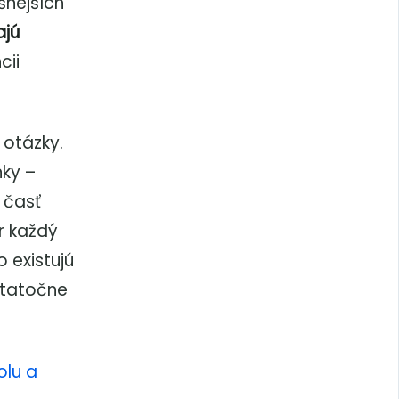
šnejších
ajú
cii
 otázky.
nky –
 časť
r každý
o existujú
statočne
olu a