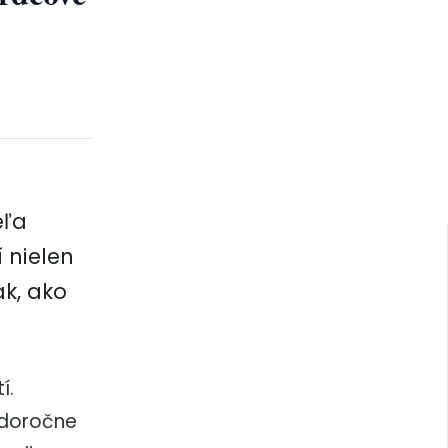
eľa
 nielen
k, ako
í.
ždoročne