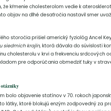
h, že kŕmenie cholesterolom vedie k aterosklero
to objav na dlhé desaťročia nastavil smer uva
lého storočia prišiel americký fyziológ Ancel Ke
u siedmich krajín
, ktorá dávala do súvislosti k
nu cholesterolu v krvi a frekvenciu srdcových o
kladom pre odporúčania obmedziť tuky v strave 
j otázniky
bolo objavenie statínov v 70. rokoch japons
to látky, ktoré blokujú enzým zodpovedný za pr