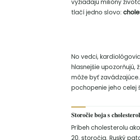
vyžiadajú milióny život
tlačí jedno slovo:
chole
No vedci, kardiológovi
hlasnejšie upozorňujú,
môže byť zavádzajúce.
pochopenie jeho celej 
Storočie boja s cholester
Príbeh cholesterolu ako 
20. storočia. Ruský pat