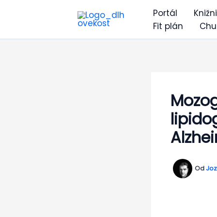
Preskočiť
Portál
Knižn
na
Fit plán
Chu
obsah
Mozog
lipido
Alzhe
Od
Joz