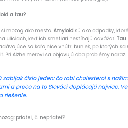
oid a tau?
 si mozog ako mesto.
Amyloid
sú ako odpadky, ktor
a uliciach, keď ich smetiari nestíhajú odvážať.
Tau 
padávajúce sa koľajnice vnútri buniek, po ktorých sa
iť. Pri Alzheimerovi sa objavujú oba problémy naraz.
ý zabijak číslo jeden: čo robí cholesterol s našim
ami a prečo na to Slováci doplácajú najviac. V
a riešenie.
ozog: priateľ, či nepriateľ?