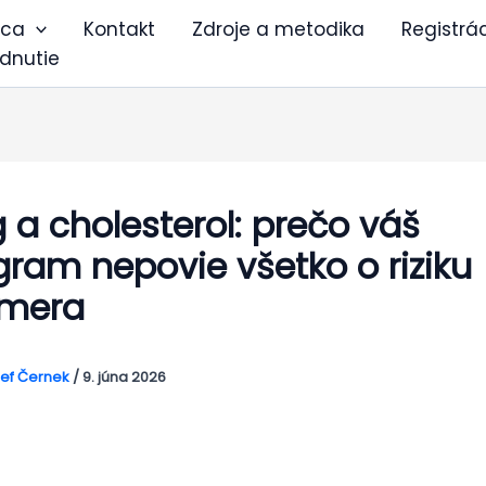
ica
Kontakt
Zdroje a metodika
Registrá
dnutie
 a cholesterol: prečo váš
gram nepovie všetko o riziku
imera
ef Černek
/
9. júna 2026