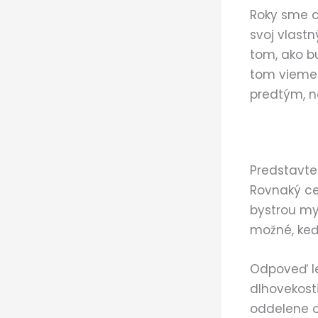
Roky sme c
svoj vlast
tom, ako b
tom vieme 
predtým, ne
Predstavte
Rovnaký ce
bystrou my
možné, keď 
Odpoveď le
dlhovekost
oddelene od