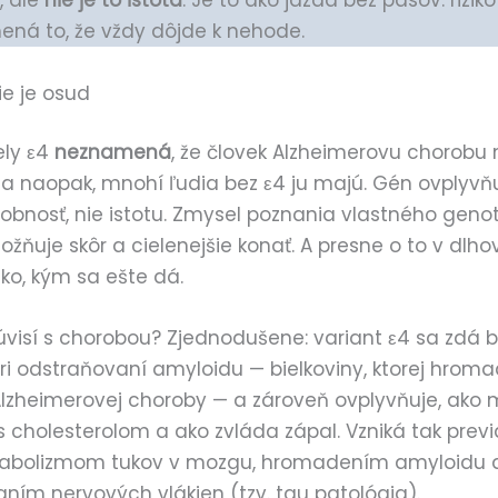
, ale
nie je to istota
. Je to ako jazda bez pásov: riziko
ná to, že vždy dôjde k nehode.
ie je osud
ely ε4
neznamená
, že človek Alzheimerovu chorobu
a naopak, mnohí ľudia bez ε4 ju majú. Gén ovplyvň
bnosť, nie istotu. Zmysel poznania vlastného genot
žňuje skôr a cielenejšie konať. A presne o to v dlhov
iko, kým sa ešte dá.
úvisí s chorobou? Zjednodušene: variant ε4 sa zdá 
ri odstraňovaní amyloidu — bielkoviny, ktorej hroma
lzheimerovej choroby — a zároveň ovplyvňuje, ako
s cholesterolom a ako zvláda zápal. Vzniká tak prev
abolizmom tukov v mozgu, hromadením amyloidu 
ním nervových vlákien (tzv. tau patológia).