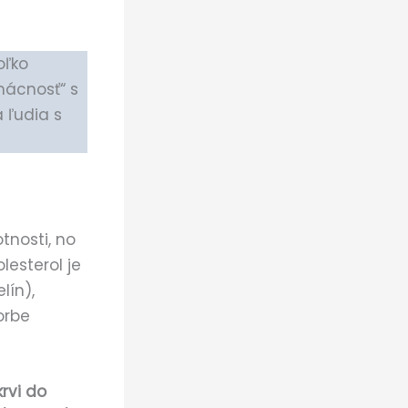
oľko
mácnosť“ s
a ľudia s
tnosti, no
lesterol je
lín),
orbe
rvi do