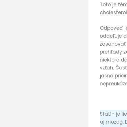
Toto je té
cholestero
Odpoveď je
oddeľuje d
zasahovať d
prehľady z
niektoré d
vzťah. Časť
jasná príč
nepreukáza
Statín je li
aj mozog. 