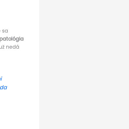
é sa
patológia
 už nedá
i
eda