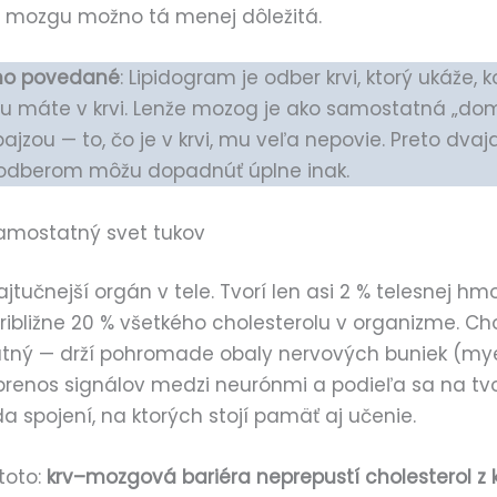
ví mozgu možno tá menej dôležitá.
ho povedané
: Lipidogram je odber krvi, ktorý ukáže, k
lu máte v krvi. Lenže mozog je ako samostatná „do
ajzou — to, čo je v krvi, mu veľa nepovie. Preto dvaj
odberom môžu dopadnúť úplne inak.
amostatný svet tukov
jtučnejší orgán v tele. Tvorí len asi 2 % telesnej hmo
ibližne 20 % všetkého cholesterolu v organizme. Cho
tný — drží pohromade obaly nervových buniek (mye
renos signálov medzi neurónmi a podieľa sa na tv
a spojení, na ktorých stojí pamäť aj učenie.
toto:
krv–mozgová bariéra neprepustí cholesterol z k