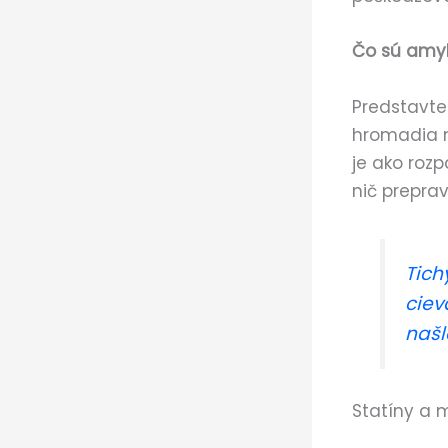
Čo sú amyl
Predstavte
hromadia n
je ako roz
nič preprav
Tich
ciev
našl
Statíny a m