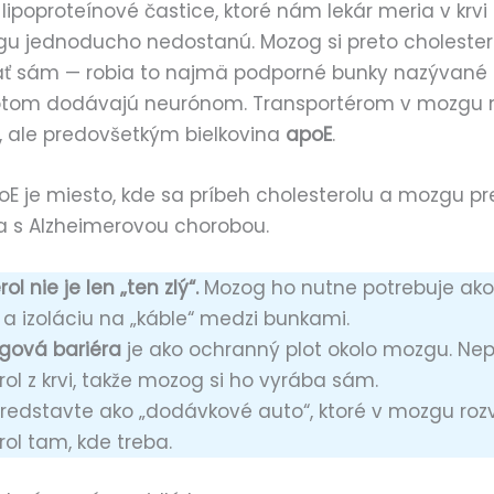
 lipoproteínové častice, ktoré nám lekár meria v krvi (
u jednoducho nedostanú. Mozog si preto cholester
ať sám — robia to najmä podporné bunky nazývané 
otom dodávajú neurónom. Transportérom v mozgu n
), ale predovšetkým bielkovina
apoE
.
oE je miesto, kde sa príbeh cholesterolu a mozgu pr
a s Alzheimerovou chorobou.
ol nie je len „ten zlý“.
Mozog ho nutne potrebuje ako
 a izoláciu na „káble“ medzi bunkami.
gová bariéra
je ako ochranný plot okolo mozgu. Nep
rol z krvi, takže mozog si ho vyrába sám.
predstavte ako „dodávkové auto“, ktoré v mozgu roz
rol tam, kde treba.