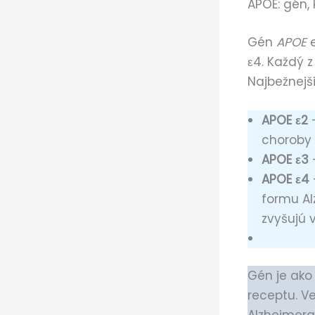
APOE: gén, 
Gén
APOE
e
ε4. Každý 
Najbežnejši
APOE ε2
—
choroby 
APOE ε3
—
APOE ε4
formu Al
zvyšujú 
Gén je ako 
receptu. V