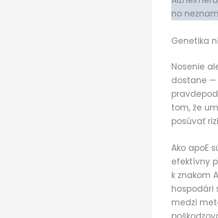
Alzheimera
no nezname
Genetika n
Nosenie al
dostane — 
pravdepodo
tom, že umo
posúvať riz
Ako apoE s
efektívny p
k znakom A
hospodári 
medzi met
poškodzova