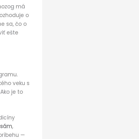
 mozog má
rozhoduje o
e sa, čo o
iť ešte
ogramu.
kého veku s
Ako je to
dicíny
e sám
,
 príbehu —