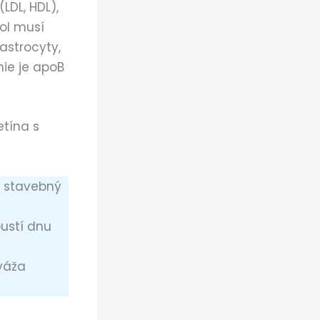
LDL, HDL),
ol musí
astrocyty,
ie je apoB
etína s
 stavebný
ustí dnu
váža