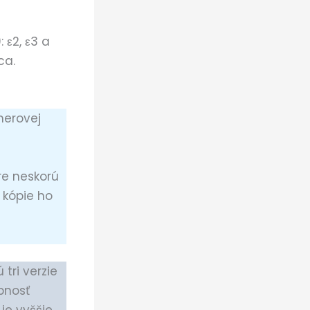
 ε2, ε3 a
ca.
merovej
re neskorú
 kópie ho
 tri verzie
bnosť