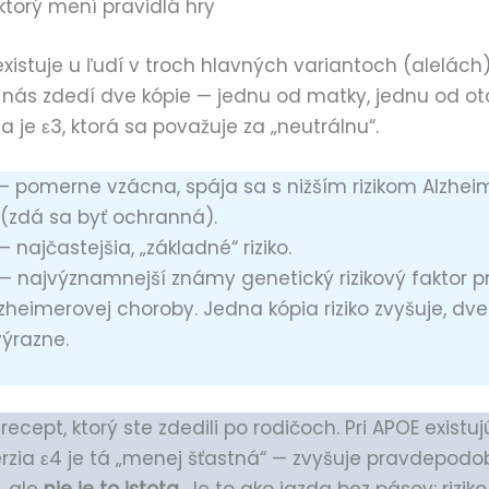
ktorý mení pravidlá hry
xistuje u ľudí v troch hlavných variantoch (alelách):
z nás zdedí dve kópie — jednu od matky, jednu od ot
a je ε3, ktorá sa považuje za „neutrálnu“.
 pomerne vzácna, spája sa s nižším rizikom Alzhei
(zdá sa byť ochranná).
 najčastejšia, „základné“ riziko.
— najvýznamnejší známy genetický rizikový faktor p
zheimerovej choroby. Jedna kópia riziko zvyšuje, dve
výrazne.
recept, ktorý ste zdedili po rodičoch. Pri APOE existujú
erzia ε4 je tá „menej šťastná“ — zvyšuje pravdepodo