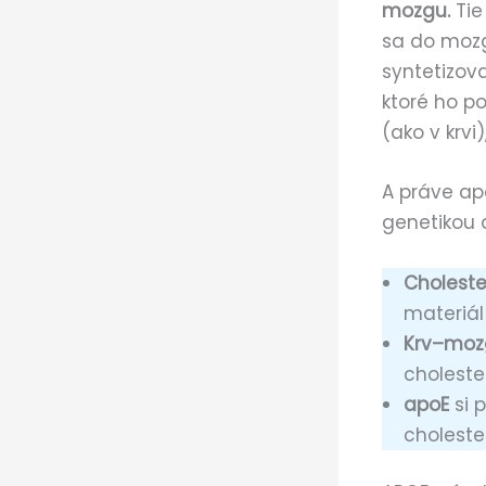
mozgu.
Tie
sa do mozg
syntetizov
ktoré ho p
(ako v krvi
A práve ap
genetikou 
Cholester
materiál
Krv–moz
choleste
apoE
si 
choleste