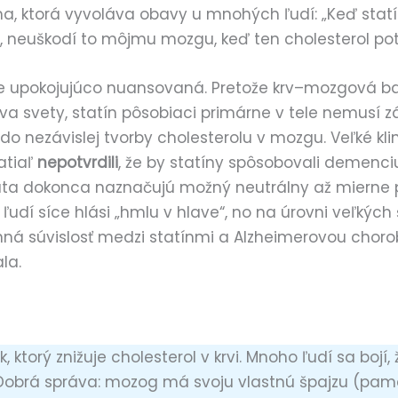
ma, ktorá vyvoláva obavy u mnohých ľudí: „Keď statí
l, neuškodí to môjmu mozgu, keď ten cholesterol pot
 upokojujúco nuansovaná. Pretože krv–mozgová ba
va svety, statín pôsobiaci primárne v tele nemusí 
o nezávislej tvorby cholesterolu v mozgu. Veľké kli
atiaľ
nepotvrdili
, že by statíny spôsobovali demenci
áta dokonca naznačujú možný neutrálny až mierne p
 ľudí síce hlási „hmlu v hlave“, no na úrovni veľkých 
inná súvislosť medzi statínmi a Alzheimerovou chor
la.
ek, ktorý znižuje cholesterol v krvi. Mnoho ľudí sa bojí,
Dobrá správa: mozog má svoju vlastnú špajzu (pam