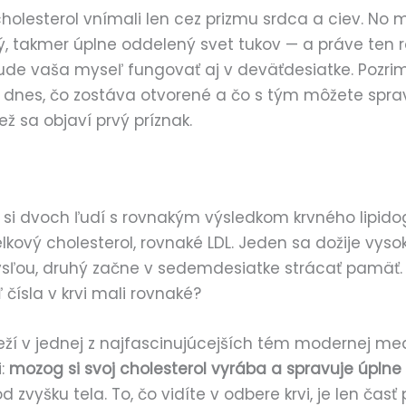
holesterol vnímali len cez prizmu srdca a ciev. No
ný, takmer úplne oddelený svet tukov — a práve ten 
ude vaša myseľ fungovať aj v deväťdesiatke. Pozrim
dnes, čo zostáva otvorené a čo s tým môžete sprav
ž sa objaví prvý príznak.
 si dvoch ľudí s rovnakým výsledkom krvného lipid
lkový cholesterol, rovnaké LDL. Jeden sa dožije vyso
sľou, druhý začne v sedemdesiatke strácať pamäť. 
čísla v krvi mali rovnaké?
ží v jednej z najfascinujúcejších tém modernej me
i:
mozog si svoj cholesterol vyrába a spravuje úpln
 zvyšku tela. To, čo vidíte v odbere krvi, je len časť