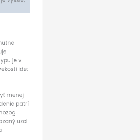
 je vyššie,
 nutne
uje
ypu je v
ekosti ide:
byť menej
denie patrí
 mozog
iazaný uzol
a