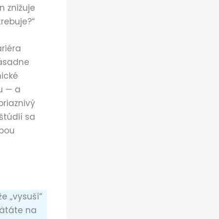
n znižuje
rebuje?“
riéra
zásadne
nické
u — a
riaznivý
štúdií sa
obou
 že „vysuší“
ätáte na