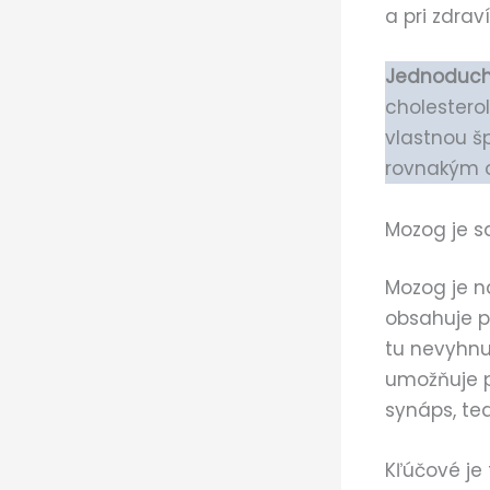
a pri zdra
Jednoduc
cholestero
vlastnou šp
rovnakým 
Mozog je s
Mozog je na
obsahuje pr
tu nevyhnu
umožňuje p
synáps, ted
Kľúčové je 