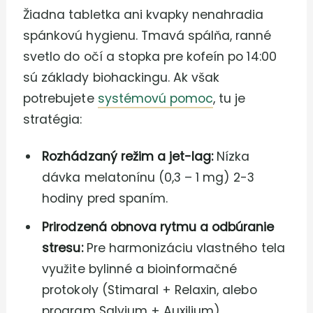
Žiadna tabletka ani kvapky nenahradia
spánkovú hygienu. Tmavá spálňa, ranné
svetlo do očí a stopka pre kofeín po 14:00
sú základy biohackingu. Ak však
potrebujete
systémovú pomoc
, tu je
stratégia:
Rozhádzaný režim a jet-lag:
Nízka
dávka melatonínu (0,3 – 1 mg) 2-3
hodiny pred spaním.
Prirodzená obnova rytmu a odbúranie
stresu:
Pre harmonizáciu vlastného tela
využite bylinné a bioinformačné
protokoly (Stimaral + Relaxin, alebo
program Salvium + Auxilium).