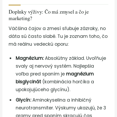
Doplnky výživy: Čo má zmysel a čo je
marketing?
Väčšina čajov a zmesí sľubuje zázraky, no
dáta sú často slabé. Tu je zoznam toho, čo
má reálnu vedeckú oporu:
Magnézium:
Absolútny základ. Uvoľňuje
svaly aj nervový systém. Najlepšia
voľba pred spaním je
magnézium
bisglycinát
(kombinácia horčíka a
upokojujúceho glycínu).
Glycín:
Aminokyselina a inhibičný
neurotransmiter. Výskumy ukazujú, že 3
gramy pred spaním skracujú čas