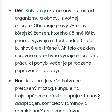
Deň:
Salvium j
e zameraný na reštart
organizmu a obnovu životnej
energie. Obsahuje pravý 7-ročný
kórejský ženšen, ktorého účinné látky
priamo vyživujú mitochondrie (naše
bunkové elektrárne). Ak telo cez deň
správne a efektívne využije energiu na
prácu či pohyb, večer je prirodzene
pripravené na oddych.
Noc:
Auxilium
je vaša kotva pre
preťažený mozog. Funguje na
trojstupňovom efekte – spája stresový
adaptogén, komplex vitamínov a
morský horčík s levanduľovou