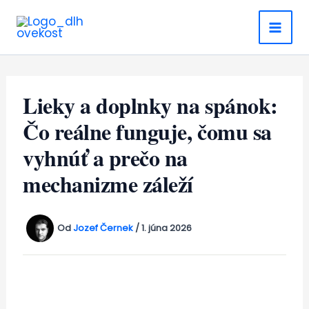
Preskočiť
na
obsah
Lieky a doplnky na spánok:
Čo reálne funguje, čomu sa
vyhnúť a prečo na
mechanizme záleží
Od
Jozef Černek
/
1. júna 2026