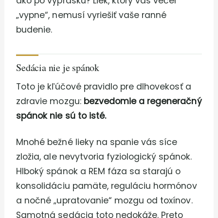
ako po výprasku? Liek, ktorý vás večer
„vypne“, nemusí vyriešiť vaše ranné
budenie.
Sedácia nie je spánok
Toto je kľúčové pravidlo pre dlhovekosť a
zdravie mozgu:
bezvedomie a regeneračný
spánok nie sú to isté.
Mnohé bežné lieky na spanie vás síce
zložia, ale nevytvoria fyziologický spánok.
Hlboký spánok a REM fáza sa starajú o
konsolidáciu pamäte, reguláciu hormónov
a nočné „upratovanie“ mozgu od toxínov.
Samotná sedácia toto nedokáže. Preto