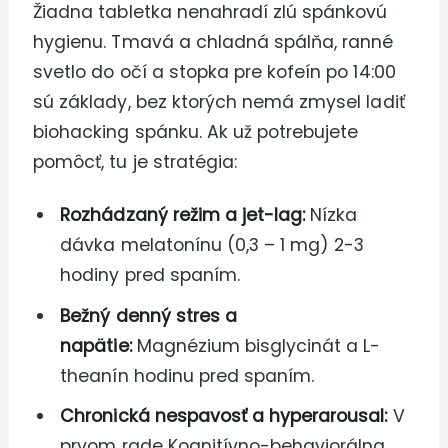
Žiadna tabletka nenahradí zlú spánkovú
hygienu. Tmavá a chladná spálňa, ranné
svetlo do očí a stopka pre kofeín po 14:00
sú základy, bez ktorých nemá zmysel ladiť
biohacking spánku. Ak už potrebujete
pomôcť, tu je stratégia:
Rozhádzaný režim a jet-lag:
Nízka
dávka melatonínu (0,3 – 1 mg) 2-3
hodiny pred spaním.
Bežný denný stres a
napätie:
Magnézium bisglycinát a L-
theanín hodinu pred spaním.
Chronická nespavosť a hyperarousal:
V
prvom rade Kognitívno-behaviorálna