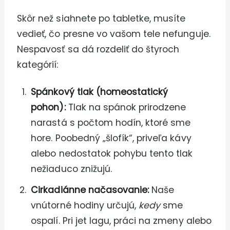
Skôr než siahnete po tabletke, musíte
vedieť, čo presne vo vašom tele nefunguje.
Nespavosť sa dá rozdeliť do štyroch
kategórií:
Spánkový tlak (homeostatický
pohon):
Tlak na spánok prirodzene
narastá s počtom hodín, ktoré sme
hore. Poobedný „šlofík“, priveľa kávy
alebo nedostatok pohybu tento tlak
nežiaduco znižujú.
Cirkadiánne načasovanie:
Naše
vnútorné hodiny určujú,
kedy
sme
ospalí. Pri jet lagu, práci na zmeny alebo