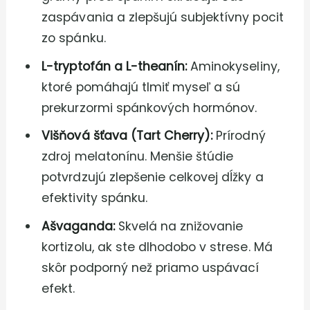
zaspávania a zlepšujú subjektívny pocit
zo spánku.
L-tryptofán a L-theanín:
Aminokyseliny,
ktoré pomáhajú tlmiť myseľ a sú
prekurzormi spánkových hormónov.
Višňová šťava (Tart Cherry):
Prírodný
zdroj melatonínu. Menšie štúdie
potvrdzujú zlepšenie celkovej dĺžky a
efektivity spánku.
Ašvaganda:
Skvelá na znižovanie
kortizolu, ak ste dlhodobo v strese. Má
skôr podporný než priamo uspávací
efekt.