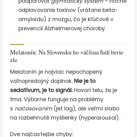
podporovať
glymfatický systém
– nočné
odplavovanie toxínov (vrátane beta-
amyloidu) z mozgu, čo je kľúčové v
prevencii Alzheimerovej choroby.
Melatonín: Na Slovensku ho väčšina ľudí berie
zle
Melatonín je najviac nepochopený
voľnopredajný doplnok.
Nie je to
sedatívum, je to signál.
Hovorí telu, že je
tma. Výborne funguje na problémy
s
načasovaním
(jet lag), ale veľmi slabo
na rozbehnuté myšlienky (hyperarousal).
Dve najčastejšie chyby: