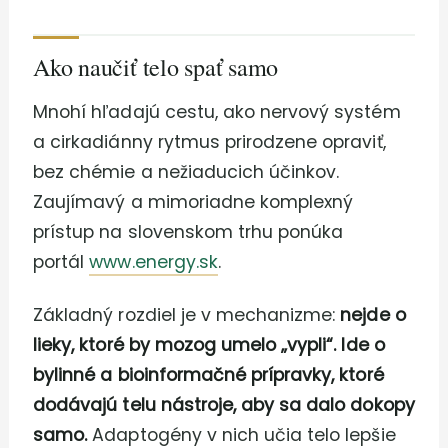
Ako naučiť telo spať samo
Mnohí hľadajú cestu, ako nervový systém
a cirkadiánny rytmus prirodzene opraviť,
bez chémie a nežiaducich účinkov.
Zaujímavý a mimoriadne komplexný
prístup na slovenskom trhu ponúka
portál
www.energy.sk
.
Základný rozdiel je v mechanizme:
nejde o
lieky, ktoré by mozog umelo „vypli“. Ide o
bylinné a bioinformačné prípravky, ktoré
dodávajú telu nástroje, aby sa dalo dokopy
samo.
Adaptogény v nich učia telo lepšie