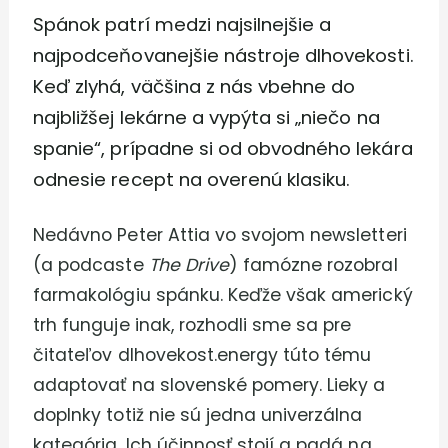
Spánok patrí medzi najsilnejšie a
najpodceňovanejšie nástroje dlhovekosti.
Keď zlyhá, väčšina z nás vbehne do
najbližšej lekárne a vypýta si „niečo na
spanie“, prípadne si od obvodného lekára
odnesie recept na overenú klasiku.
Nedávno Peter Attia vo svojom newsletteri
(a podcaste
The Drive
) famózne rozobral
farmakológiu spánku. Keďže však americký
trh funguje inak, rozhodli sme sa pre
čitateľov dlhovekost.energy túto tému
adaptovať na slovenské pomery. Lieky a
doplnky totiž nie sú jedna univerzálna
kategória. Ich účinnosť stojí a padá na