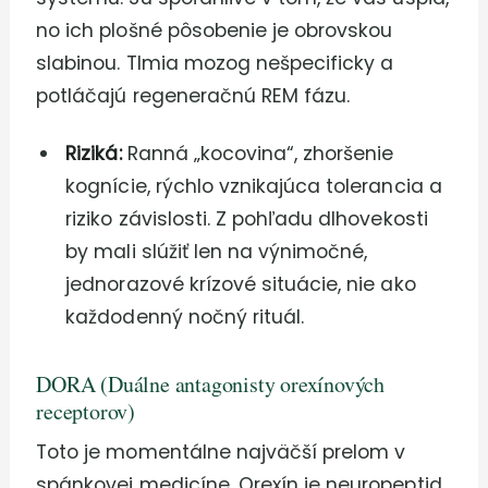
no ich plošné pôsobenie je obrovskou
slabinou. Tlmia mozog nešpecificky a
potláčajú regeneračnú REM fázu.
Riziká:
Ranná „kocovina“, zhoršenie
kognície, rýchlo vznikajúca tolerancia a
riziko závislosti. Z pohľadu dlhovekosti
by mali slúžiť len na výnimočné,
jednorazové krízové situácie, nie ako
každodenný nočný rituál.
DORA (Duálne antagonisty orexínových
receptorov)
Toto je momentálne najväčší prelom v
spánkovej medicíne. Orexín je neuropeptid,