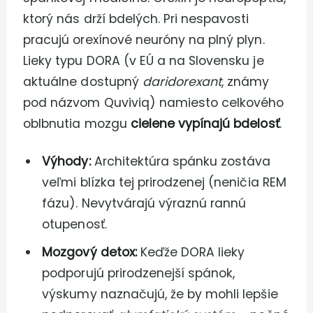
ktorý nás drží bdelých. Pri nespavosti
pracujú orexínové neuróny na plný plyn.
Lieky typu DORA (v EÚ a na Slovensku je
aktuálne dostupný
daridorexant
, známy
pod názvom Quviviq) namiesto celkového
oblbnutia mozgu
cielene vypínajú bdelosť
.
Výhody:
Architektúra spánku zostáva
veľmi blízka tej prirodzenej (neničia REM
fázu). Nevytvárajú výraznú rannú
otupenosť.
Mozgový detox:
Keďže DORA lieky
podporujú prirodzenejší spánok,
výskumy naznačujú, že by mohli lepšie