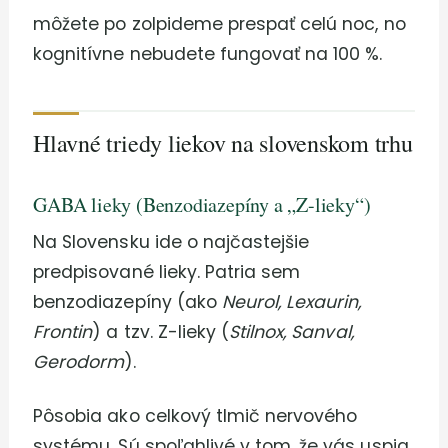
môžete po zolpideme prespať celú noc, no
kognitívne nebudete fungovať na 100 %.
Hlavné triedy liekov na slovenskom trhu
GABA lieky (Benzodiazepíny a „Z-lieky“)
Na Slovensku ide o najčastejšie
predpisované lieky. Patria sem
benzodiazepíny (ako
Neurol, Lexaurin,
Frontin
) a tzv. Z-lieky (
Stilnox, Sanval,
Gerodorm
).
Pôsobia ako celkový tlmič nervového
systému. Sú spoľahlivé v tom, že vás uspia,