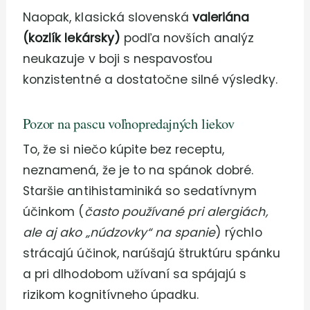
Naopak, klasická slovenská
valeriána
(kozlík lekársky)
podľa novších analýz
neukazuje v boji s nespavosťou
konzistentné a dostatočne silné výsledky.
Pozor na pascu voľnopredajných liekov
To, že si niečo kúpite bez receptu,
neznamená, že je to na spánok dobré.
Staršie antihistaminiká so sedatívnym
účinkom (
často používané pri alergiách,
ale aj ako „núdzovky“ na spanie
) rýchlo
strácajú účinok, narúšajú štruktúru spánku
a pri dlhodobom užívaní sa spájajú s
rizikom kognitívneho úpadku.