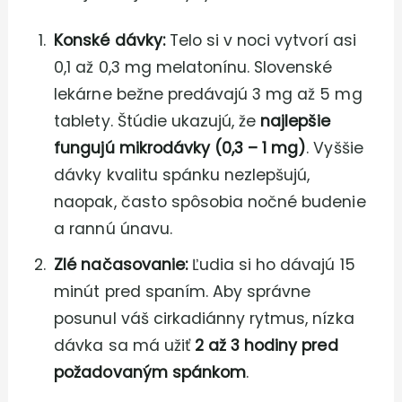
Konské dávky:
Telo si v noci vytvorí asi
0,1 až 0,3 mg melatonínu. Slovenské
lekárne bežne predávajú 3 mg až 5 mg
tablety. Štúdie ukazujú, že
najlepšie
fungujú mikrodávky (0,3 – 1 mg)
. Vyššie
dávky kvalitu spánku nezlepšujú,
naopak, často spôsobia nočné budenie
a rannú únavu.
Zlé načasovanie:
Ľudia si ho dávajú 15
minút pred spaním. Aby správne
posunul váš cirkadiánny rytmus, nízka
dávka sa má užiť
2 až 3 hodiny pred
požadovaným spánkom
.