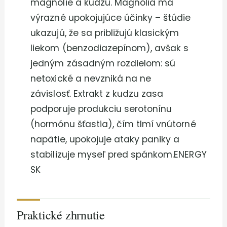
magnólie a kudzu. Magnólia má
výrazné upokojujúce účinky – štúdie
ukazujú, že sa približujú klasickým
liekom (benzodiazepínom), avšak s
jedným zásadným rozdielom: sú
netoxické a nevzniká na ne
závislosť. Extrakt z kudzu zasa
podporuje produkciu serotonínu
(hormónu šťastia), čím tlmí vnútorné
napätie, upokojuje ataky paniky a
stabilizuje myseľ pred spánkom.ENERGY
SK
Praktické zhrnutie