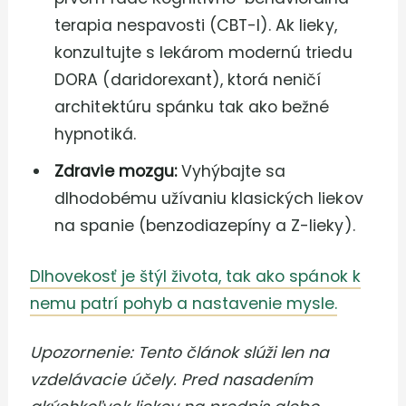
terapia nespavosti (CBT-I). Ak lieky,
konzultujte s lekárom modernú triedu
DORA (daridorexant), ktorá neničí
architektúru spánku tak ako bežné
hypnotiká.
Zdravie mozgu:
Vyhýbajte sa
dlhodobému užívaniu klasických liekov
na spanie (benzodiazepíny a Z-lieky).
Dlhovekosť je štýl života, tak ako spánok k
nemu patrí pohyb a nastavenie mysle.
Upozornenie: Tento článok slúži len na
vzdelávacie účely. Pred nasadením