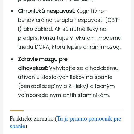
Chronická nespavosť:
Kognitívno-
behaviorálna terapia nespavosti (CBT-
I) ako základ. Ak sú nutné lieky na
predpis, konzultujte s lekárom modernú
triedu DORA, ktorá lepšie chráni mozog.
Zdravie mozgu pre
dlhovekosť:
Vyhýbajte sa dlhodobému
užívaniu klasických liekov na spanie
(benzodiazepíny a Z-lieky) a lacným
voľnopredajným antihistaminikám.
Praktické zhrnutie (
Tu je priamo pomocník pre
spanie
)