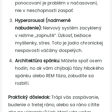
ponocovaní je problém v načasovaní,
nie v neschopnosti zaspať.
Hyperarousal (nadmerné
nabudenie):
Nervový systém zacyklený
v režime „zapnuté“. Úzkosť, bežiace
myšlienky, stres. Toto je jadro chronickej
nespavosti väčšiny dospelých.
Architektúra spánku:
Môžete spať osem
hodín, no ak vám chýbajú fázy hlbokého
spánku alebo REM fáza, zobudíte sa
rozbití.
Praktický dôsledok:
Trápi vás zaspávanie,
budenie o tretej ráno, alebo sa ráno cítite