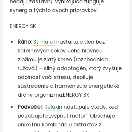
nedajú zastaviť), vynikajúco funguje
synergia týchto dvoch prípravkov:
ENERGY SK
Ráno:
Stimaral
naštartuje deň bez
kofeínových šokov. Jeho hlavnou
zložkou je zlatý koreň (rozchodnica
ružová) – silný adaptogén, ktorý zvyšuje
odolnosť voči stresu, zlepšuje
sústredenie a harmonizuje energetické
dráhy organizmu.ENERGY SK
Podvečer:
Relaxin
nastupuje vtedy, keď
potrebujete „vypnúť motor“. Obsahuje
unikátnu kombináciu extraktov z