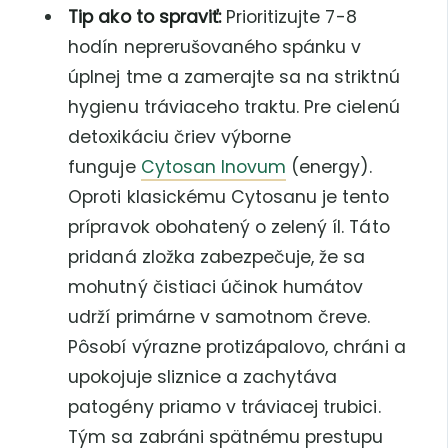
Tip ako to spraviť:
Prioritizujte 7-8
hodín neprerušovaného spánku v
úplnej tme a zamerajte sa na striktnú
hygienu tráviaceho traktu. Pre cielenú
detoxikáciu čriev výborne
funguje
Cytosan Inovum
(energy).
Oproti klasickému Cytosanu je tento
prípravok obohatený o zelený íl. Táto
pridaná zložka zabezpečuje, že sa
mohutný čistiaci účinok humátov
udrží primárne v samotnom čreve.
Pôsobí výrazne protizápalovo, chráni a
upokojuje sliznice a zachytáva
patogény priamo v tráviacej trubici.
Tým sa zabráni spätnému prestupu