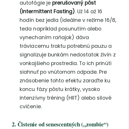
autofágie je
prerušovaný pôst
(Intermittent Fasting)
. Už 14 až 16
hodín bez jedla (ideálne v režime 16/8,
teda napríklad posunutím alebo
vynechaním raňajok) dáva
tráviacemu traktu potrebnú pauzu a
signalizuje bunkám nedostatok živín z
vonkajšieho prostredia. To ich prinúti
siahnuť po vnútornom odpade. Pre
znásobenie tohto efektu zaraďte ku
koncu fázy pôstu krátky, vysoko
intenzívny tréning (HIIT) alebo silové
cvičenie.
2. Čistenie od senescentných („zombie“)