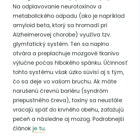
Na odplavovanie neurotoxínov a
metabolického odpadu (ako je napríklad
amyloid beta, ktorý sa hromadí pri
Alzheimerovej chorobe) využíva tzv.
glymfatický systém. Ten sa naplno
otvára a preplachuje mozgové tkanivo
výlučne počas hlbokého spánku. Účinnosť
tohto systému však úzko súvisí aj s tým,
čo sa deje vo vašom bruchu. Ak máte
narušenú črevnú bariéru (syndróm
priepustného čreva), toxíny sa neustále
vracajú späť do krvného obehu, zaťažujú
pečeň a následne aj mozog. Podrobnejší
článok
je tu
.