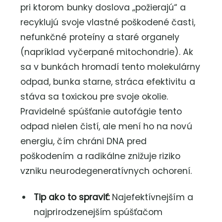
pri ktorom bunky doslova „požierajú“ a
recyklujú svoje vlastné poškodené časti,
nefunkčné proteíny a staré organely
(napríklad vyčerpané mitochondrie). Ak
sa v bunkách hromadí tento molekulárny
odpad, bunka starne, stráca efektivitu a
stáva sa toxickou pre svoje okolie.
Pravidelné spúšťanie autofágie tento
odpad nielen čistí, ale mení ho na novú
energiu, čím chráni DNA pred
poškodením a radikálne znižuje riziko
vzniku neurodegeneratívnych ochorení.
Tip ako to spraviť:
Najefektívnejším a
najprirodzenejším spúšťačom