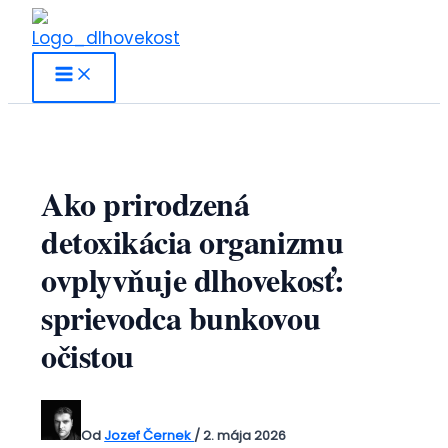
Preskočiť
na
obsah
Ako prirodzená
detoxikácia organizmu
ovplyvňuje dlhovekosť:
sprievodca bunkovou
očistou
Od
Jozef Černek
/
2. mája 2026