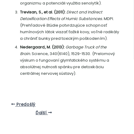
organizmu a potenciáli využitia senolytík).
Trevisan, S., et al. (2011):
Direct and Indirect
Detoxification Effects of Humic Substances.
MDPI.
(Prehľadové štúdie potvrdzujúce schopnosť
humínových látok viazať ťažké kovy, voľné radikály
a chrániť bunky pred toxickým poškodením).
Nedergaard, M. (2013):
Garbage Truck of the
Brain.
Science, 340(6140), 1529-1530. (Prelomový
výskum o fungovaní glymfatického systému a
absolútnej nutnosti spánku pre detoxikáciu
centrálnej nervovej sústavy).
Predošlý
Ďalší