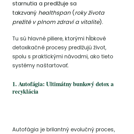
starnutia a predlžuje sa
takzvaný
healthspan
(
roky života
prežité v plnom zdraví a vitalite
).
Tu sú hlavné piliere, ktorými hĺbkové
detoxikačné procesy predlžujú život,
spolu s praktickými návodmi, ako tieto
systémy naštartovať.
1. Autofágia: Ultimátny bunkový detox a
recyklácia
Autofágia je brilantný evolučný proces,