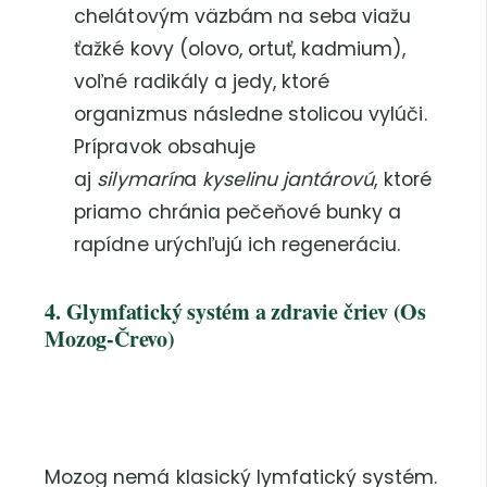
chelátovým väzbám na seba viažu
ťažké kovy (olovo, ortuť, kadmium),
voľné radikály a jedy, ktoré
organizmus následne stolicou vylúči.
Prípravok obsahuje
aj
silymarín
a
kyselinu jantárovú
, ktoré
priamo chránia pečeňové bunky a
rapídne urýchľujú ich regeneráciu.
4. Glymfatický systém a zdravie čriev (Os
Mozog-Črevo)
Mozog nemá klasický lymfatický systém.