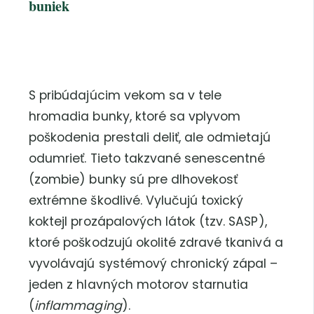
buniek
S pribúdajúcim vekom sa v tele
hromadia bunky, ktoré sa vplyvom
poškodenia prestali deliť, ale odmietajú
odumrieť. Tieto takzvané senescentné
(zombie) bunky sú pre dlhovekosť
extrémne škodlivé. Vylučujú toxický
koktejl prozápalových látok (tzv. SASP),
ktoré poškodzujú okolité zdravé tkanivá a
vyvolávajú systémový chronický zápal –
jeden z hlavných motorov starnutia
(
inflammaging
).