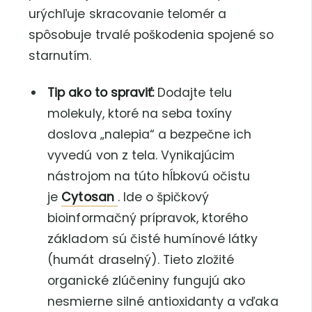
urýchľuje skracovanie telomér a
spôsobuje trvalé poškodenia spojené so
starnutím.
Tip ako to spraviť:
Dodajte telu
molekuly, ktoré na seba toxíny
doslova „nalepia“ a bezpečne ich
vyvedú von z tela. Vynikajúcim
nástrojom na túto hĺbkovú očistu
je
Cytosan
. Ide o špičkový
bioinformačný prípravok, ktorého
základom sú čisté humínové látky
(humát draselný). Tieto zložité
organické zlúčeniny fungujú ako
nesmierne silné antioxidanty a vďaka