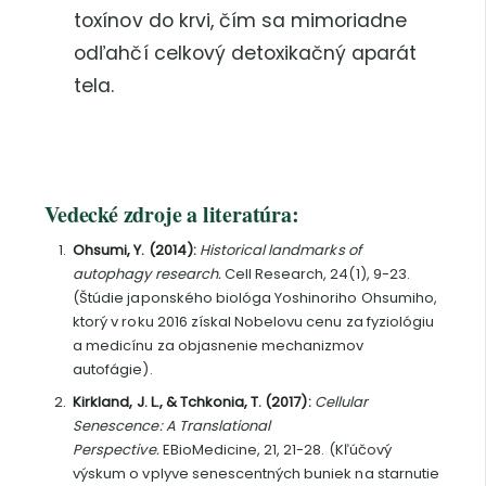
toxínov do krvi, čím sa mimoriadne
odľahčí celkový detoxikačný aparát
tela.
Vedecké zdroje a literatúra:
Ohsumi, Y. (2014):
Historical landmarks of
autophagy research.
Cell Research, 24(1), 9-23.
(Štúdie japonského biológa Yoshinoriho Ohsumiho,
ktorý v roku 2016 získal Nobelovu cenu za fyziológiu
a medicínu za objasnenie mechanizmov
autofágie).
Kirkland, J. L., & Tchkonia, T. (2017):
Cellular
Senescence: A Translational
Perspective.
EBioMedicine, 21, 21-28. (Kľúčový
výskum o vplyve senescentných buniek na starnutie