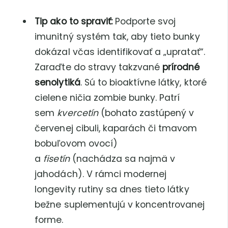
Tip ako to spraviť:
Podporte svoj
imunitný systém tak, aby tieto bunky
dokázal včas identifikovať a „upratať“.
Zaraďte do stravy takzvané
prírodné
senolytiká
. Sú to bioaktívne látky, ktoré
cielene ničia zombie bunky. Patrí
sem
kvercetín
(bohato zastúpený v
červenej cibuli, kaparách či tmavom
bobuľovom ovocí)
a
fisetín
(nachádza sa najmä v
jahodách). V rámci modernej
longevity rutiny sa dnes tieto látky
bežne suplementujú v koncentrovanej
forme.