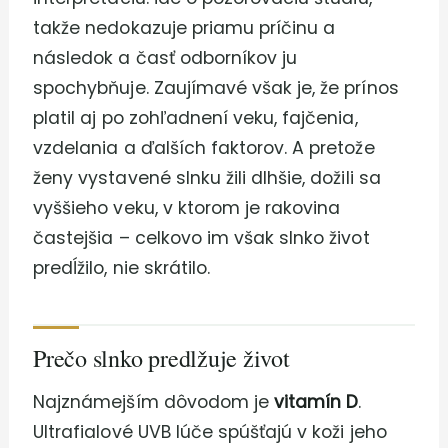
takže nedokazuje priamu príčinu a
následok a časť odborníkov ju
spochybňuje. Zaujímavé však je, že prínos
platil aj po zohľadnení veku, fajčenia,
vzdelania a ďalších faktorov. A pretože
ženy vystavené slnku žili dlhšie, dožili sa
vyššieho veku, v ktorom je rakovina
častejšia – celkovo im však slnko život
predĺžilo, nie skrátilo.
Prečo slnko predlžuje život
Najznámejším dôvodom je
vitamín D
.
Ultrafialové UVB lúče spúšťajú v koži jeho