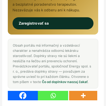
a bezplatné poradenstvo terapeutov.
Nezaväzuje vás k odberu ani k nákupu.
Zaregistrovať sa
Obsah portálu má informačný a vzdelávací
charakter a nenahrádza odbornú lekársku
starostlivosť. Doplnky stravy nie sú liekmi a
neslúžia na liečbu ani prevenciu ochorení.
Prevádzkovateľ portálu, spoločnosť Energy spol. s
r. o., predáva doplnky stravy — považujem za
správne uviesť to pri každom článku. Otvorene o
tom píšem v texte
Čo od doplnkov naozaj čakať
.