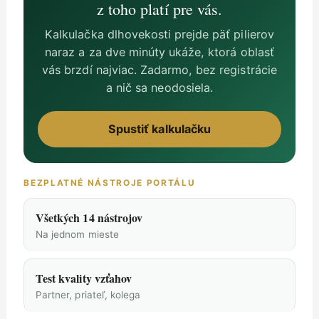
z toho platí pre vás.
Kalkulačka dlhovekosti prejde päť pilierov
naraz a za dve minúty ukáže, ktorá oblasť
vás brzdí najviac. Zadarmo, bez registrácie
a nič sa neodosiela.
Spustiť kalkulačku
BEZPLATNÉ NÁSTROJE PORTÁLU
Všetkých 14 nástrojov
Na jednom mieste
Test kvality vzťahov
Partner, priateľ, kolega