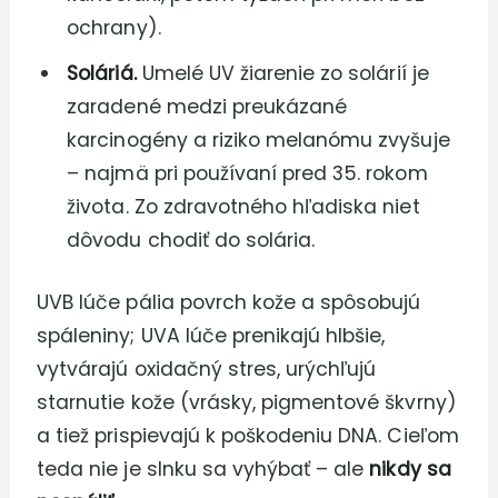
ochrany).
Soláriá.
Umelé UV žiarenie zo solárií je
zaradené medzi preukázané
karcinogény a riziko melanómu zvyšuje
– najmä pri používaní pred 35. rokom
života. Zo zdravotného hľadiska niet
dôvodu chodiť do solária.
UVB lúče pália povrch kože a spôsobujú
spáleniny; UVA lúče prenikajú hlbšie,
vytvárajú oxidačný stres, urýchľujú
starnutie kože (vrásky, pigmentové škvrny)
a tiež prispievajú k poškodeniu DNA. Cieľom
teda nie je slnku sa vyhýbať – ale
nikdy sa