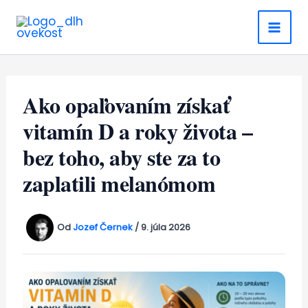
Preskočiť
na
obsah
Ako opaľovaním získať
vitamín D a roky života –
bez toho, aby ste za to
zaplatili melanómom
Od
Jozef Černek
/
9. júla 2026