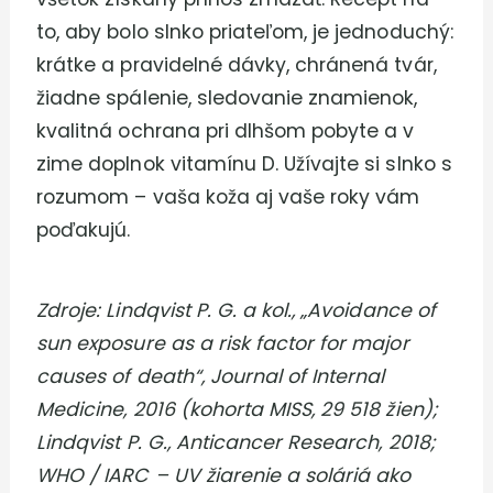
to, aby bolo slnko priateľom, je jednoduchý:
krátke a pravidelné dávky, chránená tvár,
žiadne spálenie, sledovanie znamienok,
kvalitná ochrana pri dlhšom pobyte a v
zime doplnok vitamínu D. Užívajte si slnko s
rozumom – vaša koža aj vaše roky vám
poďakujú.
Zdroje: Lindqvist P. G. a kol., „Avoidance of
sun exposure as a risk factor for major
causes of death“, Journal of Internal
Medicine, 2016 (kohorta MISS, 29 518 žien);
Lindqvist P. G., Anticancer Research, 2018;
WHO / IARC – UV žiarenie a soláriá ako