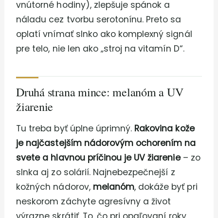
vnútorné hodiny), zlepšuje spánok a
náladu cez tvorbu serotonínu. Preto sa
oplatí vnímať slnko ako komplexný signál
pre telo, nie len ako „stroj na vitamín D“.
Druhá strana mince: melanóm a UV
žiarenie
Tu treba byť úplne úprimný.
Rakovina kože
je najčastejším nádorovým ochorením na
svete a hlavnou príčinou je UV žiarenie
– zo
slnka aj zo solárií. Najnebezpečnejší z
kožných nádorov,
melanóm
, dokáže byť pri
neskorom záchyte agresívny a život
výrazne skrátiť. To, čo pri opaľovaní roky