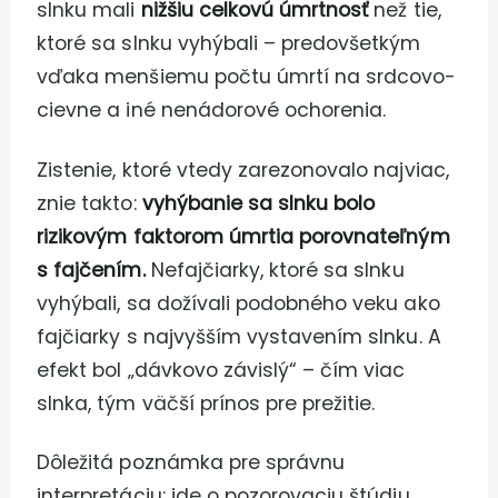
slnku mali
nižšiu celkovú úmrtnosť
než tie,
ktoré sa slnku vyhýbali – predovšetkým
vďaka menšiemu počtu úmrtí na srdcovo-
cievne a iné nenádorové ochorenia.
Zistenie, ktoré vtedy zarezonovalo najviac,
znie takto:
vyhýbanie sa slnku bolo
rizikovým faktorom úmrtia porovnateľným
s fajčením.
Nefajčiarky, ktoré sa slnku
vyhýbali, sa dožívali podobného veku ako
fajčiarky s najvyšším vystavením slnku. A
efekt bol „dávkovo závislý“ – čím viac
slnka, tým väčší prínos pre prežitie.
Dôležitá poznámka pre správnu
interpretáciu: ide o pozorovaciu štúdiu,