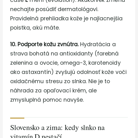
čase
E
mení (evolution). Akúkoľvek zmenu
nechajte posúdiť dermatológovi.
Pravidelná prehliadka kože je najlacnejšia
poistka, akú máte.
10. Podporte kožu zvnútra.
Hydratácia a
strava bohatá na antioxidanty (farebná
zelenina a ovocie, omega-3, karotenoidy
ako astaxantín) zvyšujú odolnosť kože voči
oxidačnému stresu zo slnka. Nie je to
náhrada za opaľovací krém, ale
zmysluplná pomoc navyše.
Slovensko a zima: kedy slnko na
vitamín D nestačí