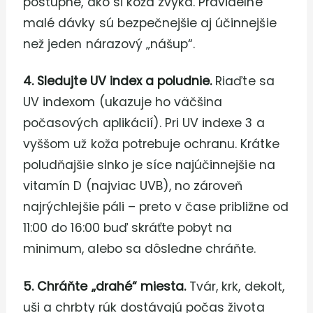
postupne, ako si koža zvyká. Pravidelné
malé dávky sú bezpečnejšie aj účinnejšie
než jeden nárazový „nášup“.
4. Sledujte UV index a poludnie.
Riaďte sa
UV indexom (ukazuje ho väčšina
počasových aplikácií). Pri UV indexe 3 a
vyššom už koža potrebuje ochranu. Krátke
poludňajšie slnko je síce najúčinnejšie na
vitamín D (najviac UVB), no zároveň
najrýchlejšie páli – preto v čase približne od
11:00 do 16:00 buď skráťte pobyt na
minimum, alebo sa dôsledne chráňte.
5. Chráňte „drahé“ miesta.
Tvár, krk, dekolt,
uši a chrbty rúk dostávajú počas života