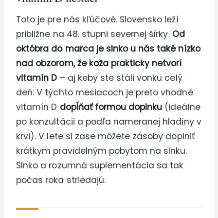
Toto je pre nás kľúčové. Slovensko leží
približne na 48. stupni severnej šírky.
Od
októbra do marca je slnko u nás také nízko
nad obzorom, že koža prakticky netvorí
vitamín D
– aj keby ste stáli vonku celý
deň. V týchto mesiacoch je preto vhodné
vitamín D
dopĺňať formou doplnku
(ideálne
po konzultácii a podľa nameranej hladiny v
krvi). V lete si zase môžete zásoby doplniť
krátkym pravidelným pobytom na slnku.
Slnko a rozumná suplementácia sa tak
počas roka striedajú.