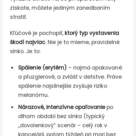
získate, môžete jediným zanedbaním
stratiť.
Kľúčové je pochopiť,
ktorý typ vystavenia
škodí najviac
. Nie je to mierne, pravidelné
slnko. Je to:
Spálenie (erytém)
– najmä opakované
a pľuzgierové, a zvlášť v detstve. Práve
spálenie najsilnejšie zvyšuje riziko
melanómu.
Nárazové, intenzívne opaľovanie
po
dlhom období bez slnka (typický
„dovolenkový“ scenár – celý rok v
kancelárii, potom týždeň pri mori bez