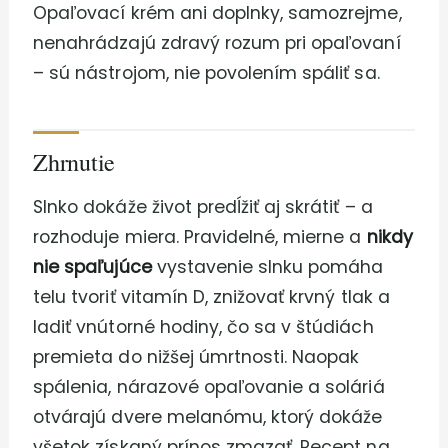
Opaľovací krém ani doplnky, samozrejme,
nenahrádzajú zdravý rozum pri opaľovaní
– sú nástrojom, nie povolením spáliť sa.
Zhrnutie
Slnko dokáže život predĺžiť aj skrátiť – a
rozhoduje miera. Pravidelné, mierne a
nikdy
nie spaľujúce
vystavenie slnku pomáha
telu tvoriť vitamín D, znižovať krvný tlak a
ladiť vnútorné hodiny, čo sa v štúdiách
premieta do nižšej úmrtnosti. Naopak
spálenia, nárazové opaľovanie a soláriá
otvárajú dvere melanómu, ktorý dokáže
všetok získaný prínos zmazať. Recept na