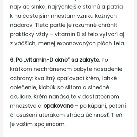
najviac slnka, najrýchlejšie starnú a patria
k najčastejším miestam vzniku kožných
nádorov. Tieto partie je rozumné chrániť
prakticky vždy – vitamín D si telo vytvorí aj
z väčších, menej exponovaných plôch tela.
6. Po „vitamín-D okne“ sa zakryte.
Po
krátkom nechránenom pobyte nasadenie
ochrany: kvalitný opaľovací krém, ľahké
oblečenie, klobúk so šiltom a slnečné
okuliare. Krém nanášajte v dostatočnom
množstve a
opakovane
– po kúpaní, potení
či osušení uterákom stráca účinnosť. Tieň
je vaším spojencom.