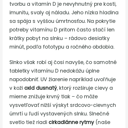
tvorbu a vitamín D je nevyhnutný pre kosti,
imunitu, svaly aj náladu. Jeho nízka hladina
sa spája s vyššou úmrtnosťou. Na pokrytie
potreby vitamínu D pritom často stačí len
krátky pobyt na slnku – rádovo desiatky
minút, podľa fototypu a ročného obdobia.
Slnko však robí aj čosi navyše, čo samotné
tabletky vitamínu D nedokážu úplne
napodobniť. UV žiarenie napríklad uvoľňuje
v koži
oxid dusnatý
, ktorý rozširuje cievy a
mierne znižuje krvný tlak – čo môže
vysvetľovať nižší výskyt srdcovo-cievnych
úmrtí u ľudí vystavených slnku. Slnečné
svetlo tiež riadi
cirkadiánne rytmy
(naše