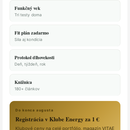
Funkčný vek
Tri testy doma
Fit plán zadarmo
Sila aj kondícia
Protokol dlhovekosti
Deň, týždeň, rok
Knižnica
180+ článkov
Do konca augusta
Registrácia v Klube Energy za 1 €
Klubové ceny na celé portfólio, magazín VITAE