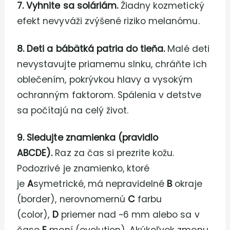
7. Vyhnite sa soláriám.
Žiadny kozmetický
efekt nevyváži zvýšené riziko melanómu.
8. Deti a bábätká patria do tieňa.
Malé deti
nevystavujte priamemu slnku, chráňte ich
oblečením, pokrývkou hlavy a vysokým
ochranným faktorom. Spálenia v detstve
sa počítajú na celý život.
9. Sledujte znamienka (pravidlo
ABCDE).
Raz za čas si prezrite kožu.
Podozrivé je znamienko, ktoré
je
A
symetrické, má nepravidelné
B
okraje
(border), nerovnomernú
C
farbu
(color),
D
priemer nad ~6 mm alebo sa v