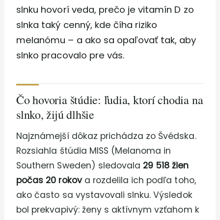
slnku hovorí veda, prečo je vitamín D zo
slnka taký cenný, kde číha riziko
melanómu – a ako sa opaľovať tak, aby
slnko pracovalo pre vás.
Čo hovoria štúdie: ľudia, ktorí chodia na
slnko, žijú dlhšie
Najznámejší dôkaz prichádza zo Švédska.
Rozsiahla štúdia MISS (Melanoma in
Southern Sweden) sledovala
29 518 žien
počas 20 rokov
a rozdelila ich podľa toho,
ako často sa vystavovali slnku. Výsledok
bol prekvapivý: ženy s aktívnym vzťahom k