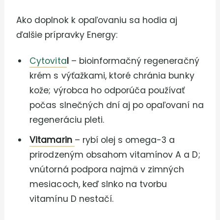
Ako doplnok k opaľovaniu sa hodia aj
ďalšie prípravky Energy:
Cytovita
l
– bioinformačný regeneračný
krém s výťažkami, ktoré chránia bunky
kože; výrobca ho odporúča používať
počas slnečných dní aj po opaľovaní na
regeneráciu pleti.
Vitamarin
– rybí olej s omega-3 a
prirodzeným obsahom vitamínov A a D;
vnútorná podpora najmä v zimných
mesiacoch, keď slnko na tvorbu
vitamínu D nestačí.