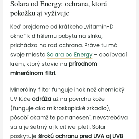
Solara od Energy: ochrana, ktorá
pokožku aj vyživuje
Keď prejdeme od krátkeho „vitamín-D
okna“ k dlhšiemu pobytu na slnku,
prichádza na rad ochrana. Práve tu má
svoje miesto
Solara od Energy
– opaľovací
krém, ktorý stavia na
prírodnom
minerálnom filtri
.
Minerálny filter funguje inak než chemický:
UV lúče
odráža
už na povrchu kože
(funguje ako mikroskopické zrkadlo),
pôsobí okamžite po nanesení, nevstrebáva
sa a je šetrný aj k citlivej pleti. Solar
poskytuje
širokú ochranu pred UVA aj UVB