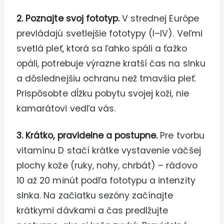
2. Poznajte svoj fototyp.
V strednej Európe
prevládajú svetlejšie fototypy (I–IV). Veľmi
svetlá pleť, ktorá sa ľahko spáli a ťažko
opáli, potrebuje výrazne kratší čas na slnku
a dôslednejšiu ochranu než tmavšia pleť.
Prispôsobte dĺžku pobytu svojej koži, nie
kamarátovi vedľa vás.
3. Krátko, pravidelne a postupne.
Pre tvorbu
vitamínu D stačí krátke vystavenie väčšej
plochy kože (ruky, nohy, chrbát) – rádovo
10 až 20 minút podľa fototypu a intenzity
slnka. Na začiatku sezóny začínajte
krátkymi dávkami a čas predlžujte