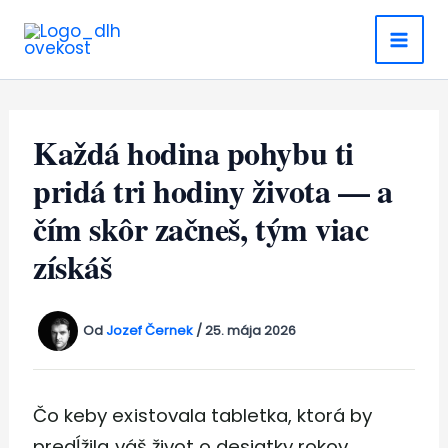
Preskočiť
na
obsah
Každá hodina pohybu ti
pridá tri hodiny života — a
čím skôr začneš, tým viac
získáš
Od
Jozef Černek
/
25. mája 2026
Čo keby existovala tabletka, ktorá by
predĺžila váš život o desiatky rokov,