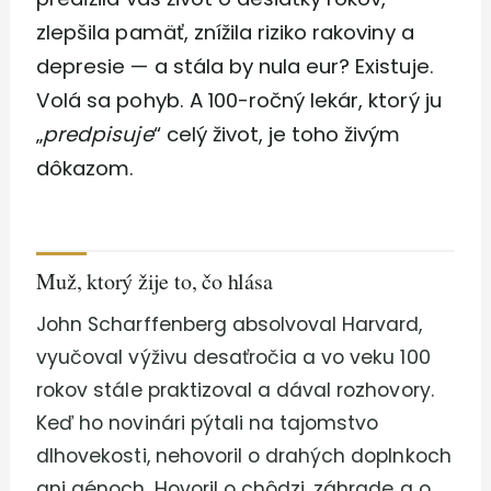
zlepšila pamäť, znížila riziko rakoviny a
depresie — a stála by nula eur? Existuje.
Volá sa pohyb. A 100-ročný lekár, ktorý ju
„
predpisuje
“ celý život, je toho živým
dôkazom.
Muž, ktorý žije to, čo hlása
John Scharffenberg absolvoval Harvard,
vyučoval výživu desaťročia a vo veku 100
rokov stále praktizoval a dával rozhovory.
Keď ho novinári pýtali na tajomstvo
dlhovekosti, nehovoril o drahých doplnkoch
ani génoch. Hovoril o chôdzi, záhrade a o