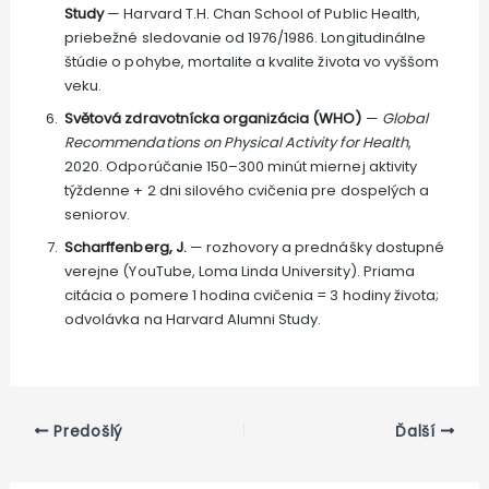
Study
— Harvard T.H. Chan School of Public Health,
priebežné sledovanie od 1976/1986. Longitudinálne
štúdie o pohybe, mortalite a kvalite života vo vyššom
veku.
Světová zdravotnícka organizácia (WHO)
—
Global
Recommendations on Physical Activity for Health
,
2020. Odporúčanie 150–300 minút miernej aktivity
týždenne + 2 dni silového cvičenia pre dospelých a
seniorov.
Scharffenberg, J.
— rozhovory a prednášky dostupné
verejne (YouTube, Loma Linda University). Priama
citácia o pomere 1 hodina cvičenia = 3 hodiny života;
odvolávka na Harvard Alumni Study.
Predošlý
Ďalší