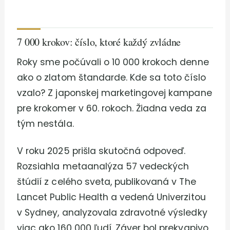
7 000 krokov: číslo, ktoré každý zvládne
Roky sme počúvali o 10 000 krokoch denne
ako o zlatom štandarde. Kde sa toto číslo
vzalo? Z japonskej marketingovej kampane
pre krokomer v 60. rokoch. Žiadna veda za
tým nestála.
V roku 2025 prišla skutočná odpoveď.
Rozsiahla metaanalýza 57 vedeckých
štúdií z celého sveta, publikovaná v The
Lancet Public Health a vedená Univerzitou
v Sydney, analyzovala zdravotné výsledky
viac ako 160 000 ľudí. Záver bol prekvapivo