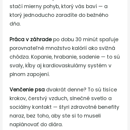
stačí mierny pohyb, ktorý vás baví — a
ktorý jednoducho zaradíte do bežného
dňa.
Práca v záhrade
po dobu 30 minút spaľuje
porovnateľné množstvo kalórií ako svižná
chôdza. Kopanie, hrabanie, sadenie — to sú
svaly, kĺby aj kardiovaskulárny systém v
plnom zapojení.
Venčenie psa
dvakrát denne? To sú tisíce
krokov, čerstvý vzduch, slnečné svetlo a
sociálny kontakt — štyri zdravotné benefity
naraz, bez toho, aby ste si to museli
naplánovať do diára.