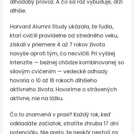
dlhodobý provoz. A čo sa raz vybuduje, drží
dlhšie.
Harvard Alumni Study ukázala, že ľudia,
ktorí cvičili pravidelne od stredného veku,
získali v priemere 4 až 7 rokov života
navyše oproti tým, čo necvičili. Pri vyššej
intenzite — bežnej chôdze kombinovanej so
silovým cvičením — vedecké odhady
hovoria o 10 až 16 rokoch dlhšieho
aktívneho života. Hovoríme o strávených
aktívne, nie na lôžku.
Čo to znamená v praxi? Každý rok, keď
odkladáte začiatok, stratíte zhruba 17 dní
potenciálu. Nie preto, že neskôr nestojí za