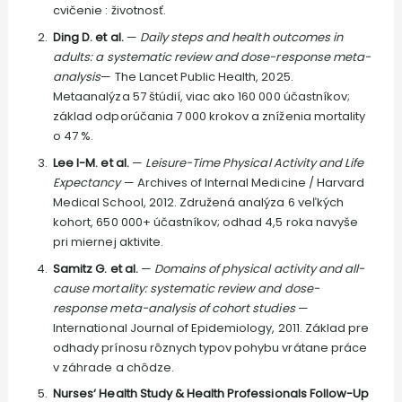
cvičenie : životnosť.
Ding D. et al.
—
Daily steps and health outcomes in
adults: a systematic review and dose-response meta-
analysis
— The Lancet Public Health, 2025.
Metaanalýza 57 štúdií, viac ako 160 000 účastníkov;
základ odporúčania 7 000 krokov a zníženia mortality
o 47 %.
Lee I-M. et al.
—
Leisure-Time Physical Activity and Life
Expectancy
— Archives of Internal Medicine / Harvard
Medical School, 2012. Združená analýza 6 veľkých
kohort, 650 000+ účastníkov; odhad 4,5 roka navyše
pri miernej aktivite.
Samitz G. et al.
—
Domains of physical activity and all-
cause mortality: systematic review and dose-
response meta-analysis of cohort studies
—
International Journal of Epidemiology, 2011. Základ pre
odhady prínosu rôznych typov pohybu vrátane práce
v záhrade a chôdze.
Nurses‘ Health Study & Health Professionals Follow-Up