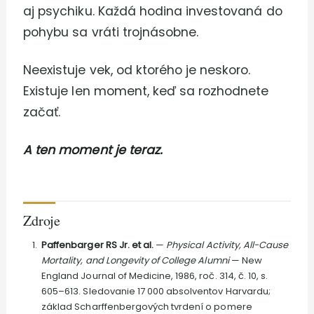
aj psychiku. Každá hodina investovaná do
pohybu sa vráti trojnásobne.
Neexistuje vek, od ktorého je neskoro.
Existuje len moment, keď sa rozhodnete
začať.
A ten moment je teraz.
Zdroje
Paffenbarger RS Jr. et al.
—
Physical Activity, All-Cause
Mortality, and Longevity of College Alumni
— New
England Journal of Medicine, 1986, roč. 314, č. 10, s.
605–613. Sledovanie 17 000 absolventov Harvardu;
základ Scharffenbergových tvrdení o pomere