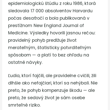
epidemiologickú štúdiu z roku 1986, ktorá
sledovala 17 000 absolventov Harvardu
počas desaťročí a bola publikovaná v
prestížnom New England Journal of
Medicine. Výsledky hovorili jasnou rečou:
pravidelný pohyb predlžuje život
merateľným, štatisticky potvrditeľným
spôsobom — a platí to bez ohľadu na
ostatné návyky.
Ľudia, ktorí fajčili, ale pravidelne cvičili, žili
dlhšie ako nefajčiari, ktorí sa nehýbali. Nie
preto, že pohyb kompenzuje škodu — ale
preto, že sedavý život je sám osebe
smrteľné riziko.