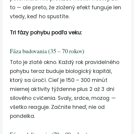
to — ale preto, že zložený efekt funguje len
vtedy, keď ho spustíte.
Tri fázy pohybu podľa veku:
Fáza budovania (35 – 70 rokov)
Toto je zlaté okno. Každý rok pravidelného
pohybu teraz buduje biologický kapitál,
ktorý sa úročí. Cieľ je 150 – 300 minút
miernej aktivity týždenne plus 2 až 3 dni
silového cvičenia. Svaly, srdce, mozog —
všetko reaguje. Začnite hneď, nie od
pondelka.