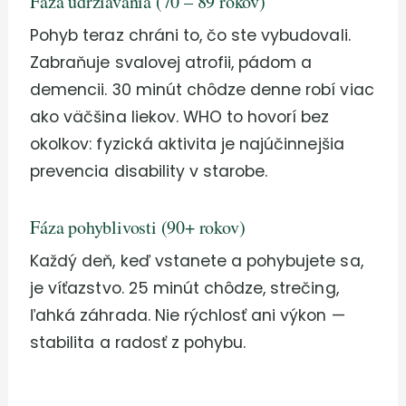
Fáza udržiavania (70 – 89 rokov)
Pohyb teraz chráni to, čo ste vybudovali.
Zabraňuje svalovej atrofii, pádom a
demencii. 30 minút chôdze denne robí viac
ako väčšina liekov. WHO to hovorí bez
okolkov: fyzická aktivita je najúčinnejšia
prevencia disability v starobe.
Fáza pohyblivosti (90+ rokov)
Každý deň, keď vstanete a pohybujete sa,
je víťazstvo. 25 minút chôdze, strečing,
ľahká záhrada. Nie rýchlosť ani výkon —
stabilita a radosť z pohybu.