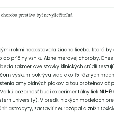
choroba prestáva byť nevyliečiteľná
kými rokmi neexistovala žiadna liečba, ktorá by
 do príčiny vzniku Alzheimerovej choroby. Dnes
bežia takmer dve stovky klinických štúdií testuj
ričom výskum pokrýva viac ako 15 rôznych mec
stenia amyloidných plakov a tau proteínov až 
Veľkú pozornosť budí experimentálny liek
NU-9
tern University). V predklinických modeloch pr
iť astrocyty, zastaviť neurozápal a znížiť toxick