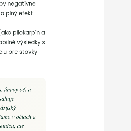
 aby negatívne
 a plný efekt
(ako pilokarpín a
abilné výsledky s
ciu pre stovky
e únavy očí a
sahuje
ázijský
iamo v očiach a
etnicu, ale