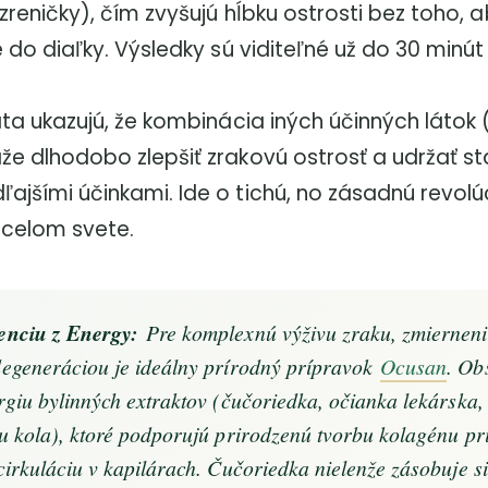
 zreničky), čím zvyšujú hĺbku ostrosti bez toho,
e do diaľky. Výsledky sú viditeľné už do 30 minút
dáta ukazujú, že kombinácia iných účinných látok 
že dlhodobo zlepšiť zrakovú ostrosť a udržať st
ajšími účinkami. Ide o tichú, no zásadnú revolú
 celom svete.
enciu z Energy:
Pre komplexnú výživu zraku, zmierneni
egeneráciou je ideálny prírodný prípravok
Ocusan
. Ob
rgiu bylinných extraktov (čučoriedka, očianka lekárska, 
u kola), ktoré podporujú prirodzenú tvorbu kolagénu pr
irkuláciu v kapilárach. Čučoriedka nielenže zásobuje si