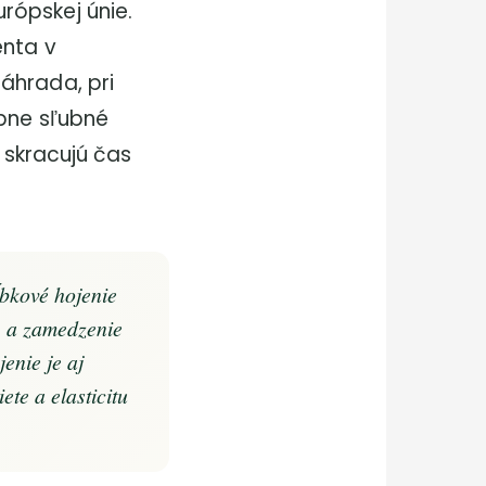
rópskej únie.
enta v
áhrada, pri
obne sľubné
y skracujú čas
bkové hojenie
) a zamedzenie
enie je aj
ete a elasticitu