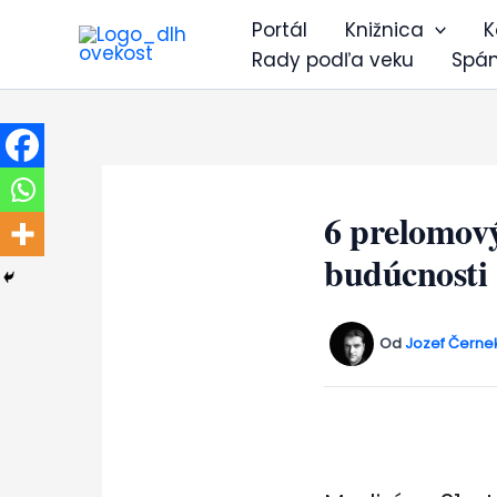
Preskočiť
Portál
Knižnica
K
na
Rady podľa veku
Spá
obsah
6 prelomový
budúcnosti
Od
Jozef Černe