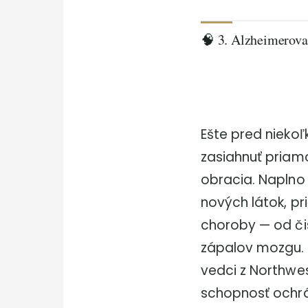
🧠 3. Alzheimerova 
Ešte pred niekoľ
zasiahnuť priamo
obracia. Naplno 
nových látok, p
choroby — od či
zápalov mozgu. 
vedci z Northwes
schopnosť ochrán