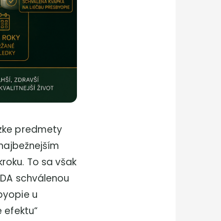
ízke predmety
 najbežnejším
roku. To sa však
FDA schválenou
byopie u
 efektu“