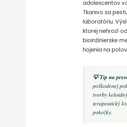
adolescentov vo
Tkanivo sa pestu
laboratóriu. Vý
ktorej nehrozí o
bioinžinierske m
hojenia na polov
💡 Tip na prev
poškodenej pok
tvorby keloidn
terapeutický 
pokožky.