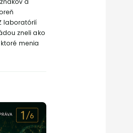
ríznakov a
koreň
 laboratórií
ádou zneli ako
, ktoré menia