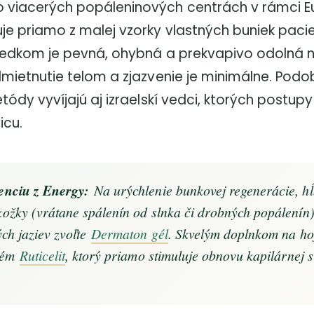
 viacerých popáleninových centrách v rámci Eu
je priamo z malej vzorky vlastných buniek paci
sledkom je pevná, ohybná a prekvapivo odolná n
dmietnutie telom a zjazvenie je minimálne. Pod
etódy vyvíjajú aj izraelskí vedci, ktorých postup
icu.
enciu z Energy:
Na urýchlenie bunkovej regenerácie, hĺ
ožky (vrátane spálenín od slnka či drobných popálenín
ých jaziev zvoľte
Dermaton gél
. Skvelým doplnkom na hoj
krém
Ruticelit
, ktorý priamo stimuluje obnovu kapilárnej si