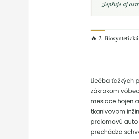
zlepšuje aj ost
🔥 2. Biosyntetická
Liečba ťažkých p
zákrokom vôbec —
mesiace hojenia
tkanivovom inžin
prelomovú autol
prechádza schvál