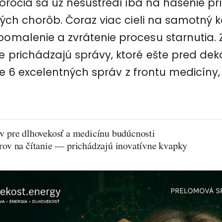
toročia sa už nesústredí iba na hasenie p
tých chorôb. Čoraz viac cieli na samotný 
malenie a zvrátenie procesu starnutia. Z
 prichádzajú správy, ktoré ešte pred dek
u je 6 excelentných správ z frontu medicíny
v pre dlhovekosť a medicínu budúcnosti
arov na čítanie — prichádzajú inovatívne kvapky