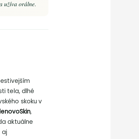
sa užíva orálne.
lestivejším
i tela, dlhé
vského skoku v
denovoSkin
,
da aktuálne
 aj