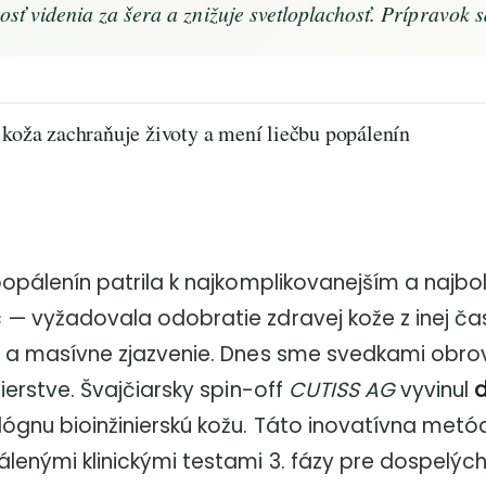
rosť videnia za šera a znižuje svetloplachosť. Prípravok 
 koža zachraňuje životy a mení liečbu popálenín
opálenín patrila k najkomplikovanejším a najbo
 vyžadovala odobratie zdravej kože z inej čast
 a masívne zjazvenie. Dnes sme svedkami obro
ierstve. Švajčiarsky spin-off
CUTISS AG
vyvinul
ógnu bioinžinierskú kožu. Táto inovatívna metó
enými klinickými testami 3. fázy pre dospelých