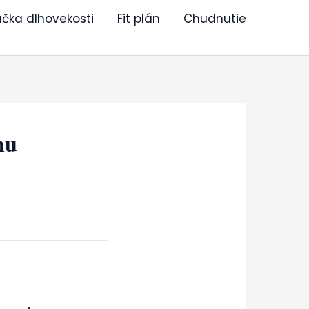
učka dlhovekosti
Fit plán
Chudnutie
nu