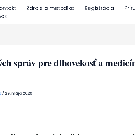
ontakt
Zdroje a metodika
Registrácia
Prír
nok
ch správ pre dlhovekosť a medicí
k
/
29. mája 2026