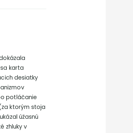
 dokázala
 sa karta
úcich desiatky
hanizmov
po potláčanie
(za ktorým stoja
eukázal úžasnú
é zhluky v