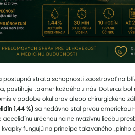
a postupná strata schopnosti zaostrovať na bl
ta, postihuje takmer každého z nás. Doteraz bol
mis v podobe okuliarov alebo chirurgického zák
lidín 1,44 %)
sa nedávno stal prvou americkou 
 aceclidínu určenou na neinvazívnu liečbu pres
 kvapky fungujú na princípe takzvaného „pinhole