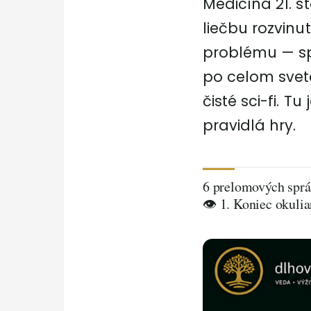
Medicína 21. s
liečbu rozvinu
problému — spo
po celom svete
čisté sci-fi. T
pravidlá hry.
6 prelomových sprá
👁️ 1. Koniec okuli