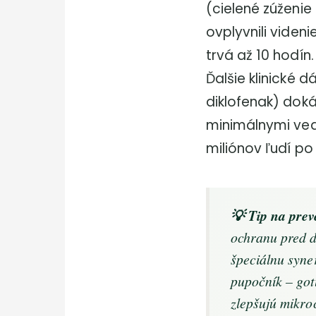
(cielené zúženie
ovplyvnili videni
trvá až 10 hodín.
Ďalšie klinické 
diklofenak) doká
minimálnymi vedľ
miliónov ľudí po
💡 Tip na prev
ochranu pred d
špeciálnu syne
pupočník – got
zlepšujú mikroc