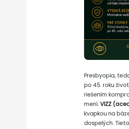
Presbyopia, ted
po 45. roku živo
riešením kompro
mení.
VIZZ (acec
kvapkou na báze
dospelých. Tieto