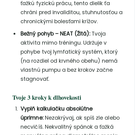
ťažkú fyzickú prácu, tento dielik ťa
chráni pred invaliditou, stuhnutosťou a
chronickými bolesťami krížov.
Bežný pohyb – NEAT (Žltá):
Tvoja
aktivita mimo tréningu. Udržuje v
pohybe tvoj lymfatický systém, ktorý
(na rozdiel od krvného obehu) nemá
vlastnú pumpu a bez krokov začne
stagnovať.
Tvoje 3 kroky k dlhovekosti
Vyplň kalkulačku absolútne
úprimne:
Nezakrývaj, ak spíš zle alebo
necvičíš. Nekvalitný spánok a ťažká