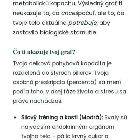
metabolickú kapacitu. Výsledný graf ti
neukazuje to, čo
chceš
počuť, ale to, čo
tvoje telo aktuálne
potrebuje
, aby
zastavilo biologické starnutie.
Čo ti ukazuje tvoj graf?
Tvoja celková pohybová kapacita je
rozdelená do štyroch pilierov. Tvoja
osobná preskripcia (percentá) sa mení
podľa toho, v akej fáze života a stresu sa
práve nachádzaš:
Silový tréning a kosti (Modrá):
Svaly sú
najväčším endokrinným orgánom
tvojho tela – pália krvný cukor a