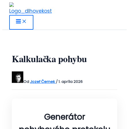
Preskočiť
na
obsah
Kalkulačka pohybu
Od
Jozef Černek
/
1. apríla 2026
Generátor