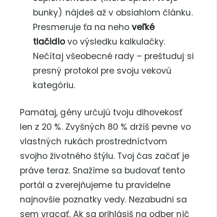
bunky) nájdeš až v obsiahlom článku.
Presmeruje ťa na neho
veľké
tlačidlo
vo výsledku kalkulačky.
Nečítaj všeobecné rady – preštuduj si
presný protokol pre svoju vekovú
kategóriu.
Pamätaj, gény určujú tvoju dlhovekosť
len z 20 %. Zvyšných 80 % držíš pevne vo
vlastných rukách prostredníctvom
svojho životného štýlu. Tvoj čas začať je
práve teraz. Snažíme sa budovať tento
portál a zverejňujeme tu pravidelne
najnovšie poznatky vedy. Nezabudni sa
sem vracať. Ak sa prihlásiš na odber nič