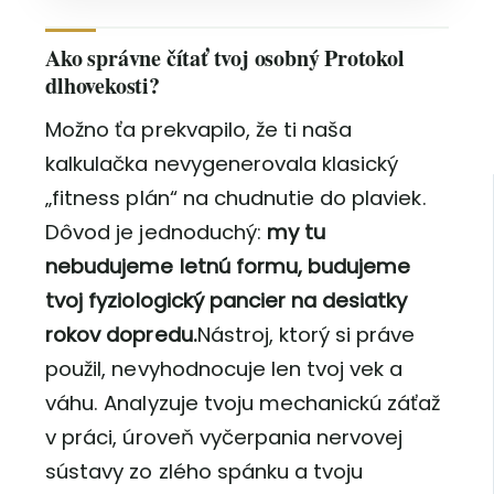
Ako správne čítať tvoj osobný Protokol
dlhovekosti?
Možno ťa prekvapilo, že ti naša
kalkulačka nevygenerovala klasický
„fitness plán“ na chudnutie do plaviek.
Dôvod je jednoduchý:
my tu
nebudujeme letnú formu, budujeme
tvoj fyziologický pancier na desiatky
rokov dopredu.
Nástroj, ktorý si práve
použil, nevyhodnocuje len tvoj vek a
váhu. Analyzuje tvoju mechanickú záťaž
v práci, úroveň vyčerpania nervovej
sústavy zo zlého spánku a tvoju