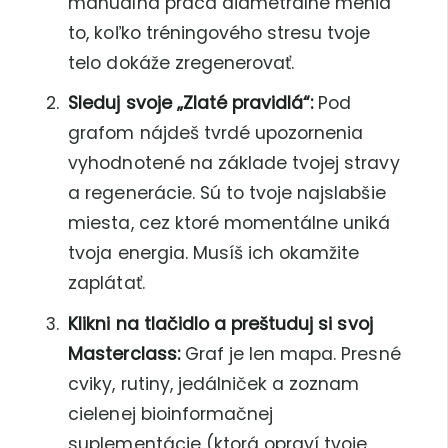
manuálna práca diametrálne menia
to, koľko tréningového stresu tvoje
telo dokáže zregenerovať.
Sleduj svoje „Zlaté pravidlá“:
Pod
grafom nájdeš tvrdé upozornenia
vyhodnotené na základe tvojej stravy
a regenerácie. Sú to tvoje najslabšie
miesta, cez ktoré momentálne uniká
tvoja energia. Musíš ich okamžite
zaplátať.
Klikni na tlačidlo a preštuduj si svoj
Masterclass:
Graf je len mapa. Presné
cviky, rutiny, jedálniček a zoznam
cielenej bioinformačnej
suplementácie (ktorá opraví tvoje