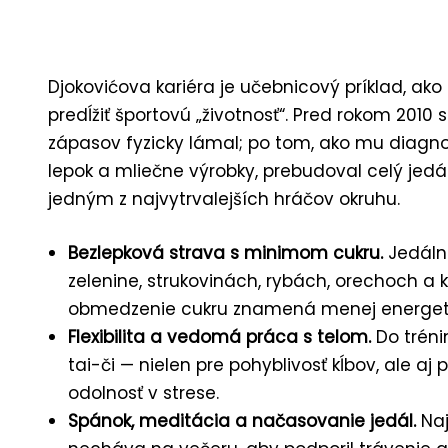
Djokovićova kariéra je učebnicový príklad, a
predĺžiť športovú „životnosť“. Pred rokom 2010
zápasov fyzicky lámal; po tom, ako mu diagnost
lepok a mliečne výrobky, prebudoval celý jedál
jedným z najvytrvalejších hráčov okruhu.
Bezlepková strava s minimom cukru.
Jedálni
zelenine, strukovinách, rybách, orechoch a 
obmedzenie cukru znamená menej energet
Flexibilita a vedomá práca s telom.
Do tréni
tai-či — nielen pre pohyblivosť kĺbov, ale aj
odolnosť v strese.
Spánok, meditácia a načasovanie jedál.
Naj