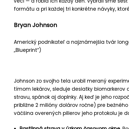
veci — a robia ich každý deň. Vybrali sme šes
formátu a pri každej tri konkrétne návyky, ktor
Bryan Johnson
Americký podnikateľ a najznámejšia tvár longe
„Blueprint“)
Johnson zo svojho tela urobil meraný experim
tímom lekárov, sleduje desiatky biomarkerov 
stravu, spánok aj doplnky. Aj keď je jeho roz
približne 2 milióny dolárov ročne) pre bežného
väčšina overených pilierov jeho protokolu je
Rastlinná strava v úzkom časovom okne.
Pos