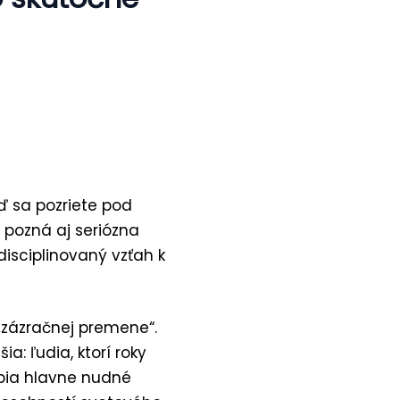
eď sa pozriete pod
é pozná aj seriózna
 disciplinovaný vzťah k
 „zázračnej premene“.
a: ľudia, ktorí roky
obia hlavne nudné