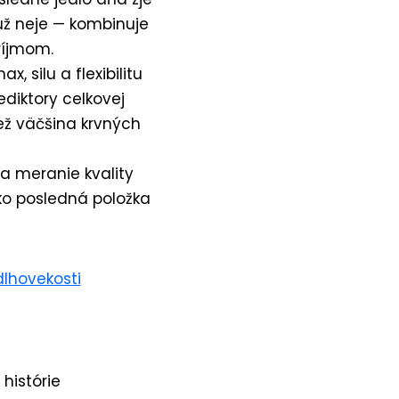
už neje — kombinuje
ríjmom.
, silu a flexibilitu
ediktory celkovej
než väčšina krvných
a meranie kvality
ako posledná položka
dlhovekosti
histórie