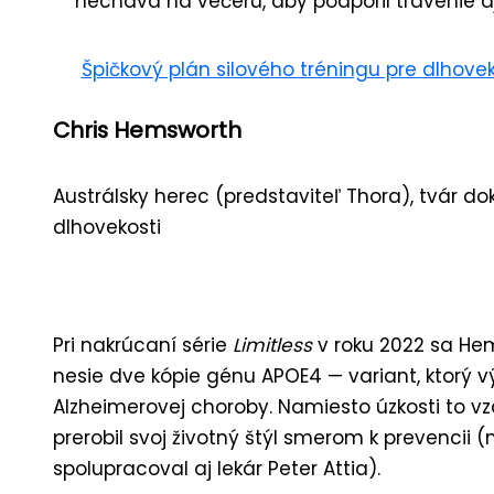
necháva na večeru, aby podporil trávenie a
Špičkový plán silového tréningu pre dlhov
Chris Hemsworth
Austrálsky herec (predstaviteľ Thora), tvár d
dlhovekosti
Pri nakrúcaní série
Limitless
v roku 2022 sa He
nesie dve kópie génu APOE4 — variant, ktorý vý
Alzheimerovej choroby. Namiesto úzkosti to vz
prerobil svoj životný štýl smerom k prevencii (n
spolupracoval aj lekár Peter Attia).