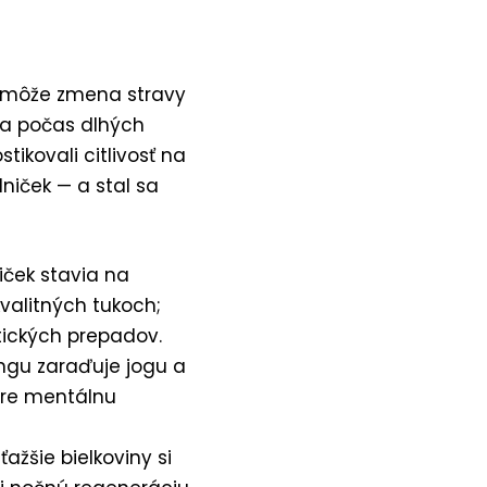
ko môže zmena stravy
 sa počas dlhých
ikovali citlivosť na
niček — a stal sa
ček stavia na
kvalitných tukoch;
ických prepadov.
ngu zaraďuje jogu a
 pre mentálnu
ťažšie bielkoviny si