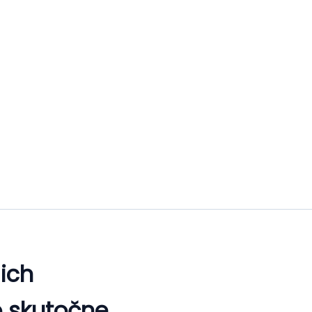
 ich
o skutočne