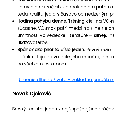
spravidla na začiatku popoludnia a potom 
teda kvalitu jedla s časovo obmedzeným p
Hodina pohybu denne.
Tréning cieli na VO₂max
súčasne. VO₂max patrí medzi najsilnejšie pr
úmrtnosti vo vedeckej literatúre — silnejší 
ukazovateľov.
Spánok ako priorita číslo jeden.
Pevný režim 
spánku stoja na vrchole jeho rebríčka, nie 
po všetkom ostatnom.
Umenie dlhého života – základná príručka 
Novak Djoković
Srbský tenista, jeden z najúspešnejších hráčov 