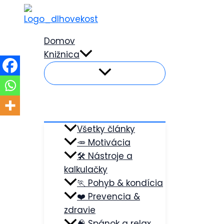
Preskočiť
na
obsah
Domov
Knižnica
Všetky články
🥕 Motivácia
🛠️ Nástroje a
kalkulačky
🏃 Pohyb & kondícia
❤️ Prevencia &
zdravie
🧠 Spánok a relax