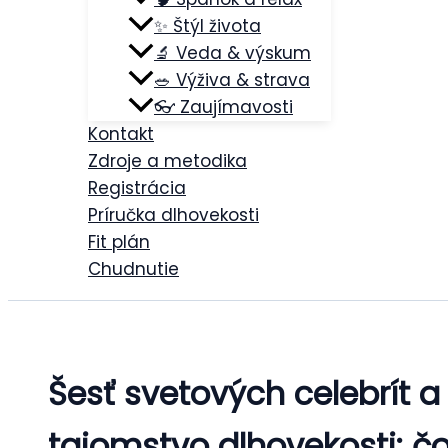
✨ Štýl života
🔬 Veda & výskum
🥗 Výživa & strava
👓 Zaujímavosti
Kontakt
Zdroje a metodika
Registrácia
Príručka dlhovekosti
Fit plán
Chudnutie
Šesť svetových celebrít a
tajomstvo dlhovekosti: č