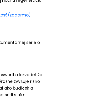
j nočnú regeneráciu.
ekosť (zadarmo)
okumentárnej série o
msworth dozvedel, že
razne zvyšuje riziko
al ako budíček a
a sérii s ním