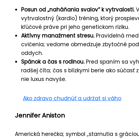
Posun od „naháňania svalov“ k vytrvalosti.
V
vytrvalostný (kardio) tréning, ktorý prosp
kľúčové práve pri jeho genetickom riziku.
Aktívny manažment stresu.
Pravidelná med
cvičenia; vedome obmedzuje zbytočné pod
oddych.
Spánok a čas s rodinou.
Pred spaním sa vy
radšej číta; čas s blízkymi berie ako súčasť
nie luxus navyše.
Ako zdravo chudnúť a udržat si váho
Jennifer Aniston
Americká herečka; symbol „starnutia s grácio