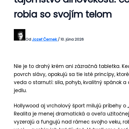
robia so svojím telom
Od
Jozef Černek
/
10. júna 2026
Nie je to drahý krém ani zázračná tabletka. K
povrch slávy, opakujú sa tie isté princípy, ktor
veda o starnutí: sila, pohyb, kvalitný spánok a
jedlu.
Hollywood aj vrcholový šport milujú príbehy o
Realita je menej dramatická a oveľa užitočnejši
vyzerajú a fungujú nad rámec svojho veku, r