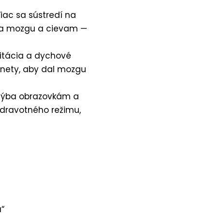
iac sa sústredí na
ieva mozgu a cievam —
itácia a dychové
nety, aby dal mozgu
hýba obrazovkám a
 zdravotného režimu,
u“