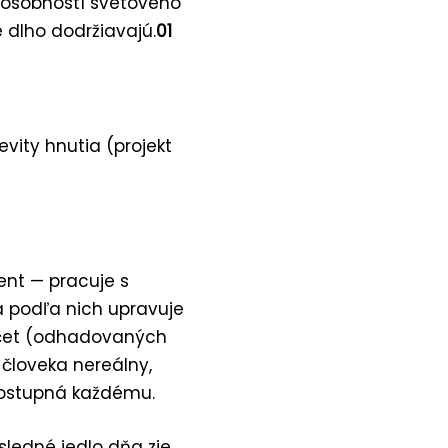
ť osobností svetového
é dlho dodržiavajú.
01
vity hnutia (projekt
ent — pracuje s
a podľa nich upravuje
počet (odhadovaných
 človeka nereálny,
 dostupná každému.
ledné jedlo dňa zje