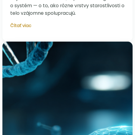
o systém — o to, ako rôzne vrstvy starostlivosti o
telo vzájomne spolupracujú.
30
Čítať viac
rokov
pozorovania
dáva
odpoveď
čo
je
za
dlhovekosťou