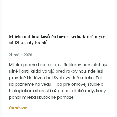
Mlieko a dlhovekosť: čo hovorí veda, ktoré mýty
sú lži a kedy ho piť
21. mája 2026
Mlieko pijeme tisíce rokov. Reklamy nám sľubujú
silné kosti, kritici varujú pred rakovinou. Kde leží
pravda? Nedávno bol Svetový deň mlieka. Tak
sa pozrieme na vedu — od prelomovej štúdie o
biologickom starnutí až po praktické rady, kedy
pohár mlieka skutočne pomôže.
Mlieko
Čítať viac
a