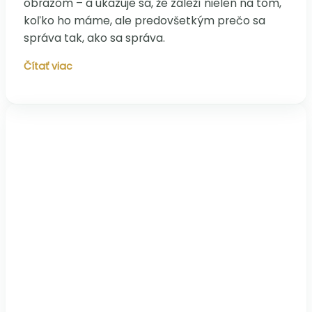
obrazom – a ukazuje sa, že záleží nielen na tom,
koľko ho máme, ale predovšetkým prečo sa
správa tak, ako sa správa.
Cholesterol:
Čítať viac
Od
mýtu
k
pravde
–
nový
pohľad
na
srdcové
zdravie