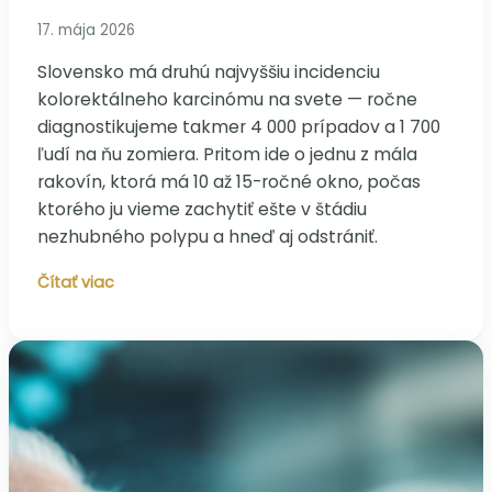
17. mája 2026
Slovensko má druhú najvyššiu incidenciu
kolorektálneho karcinómu na svete — ročne
diagnostikujeme takmer 4 000 prípadov a 1 700
ľudí na ňu zomiera. Pritom ide o jednu z mála
rakovín, ktorá má 10 až 15-ročné okno, počas
ktorého ju vieme zachytiť ešte v štádiu
nezhubného polypu a hneď aj odstrániť.
Rakovina
Čítať viac
hrubého
čreva:
prečo
sme
druhí
na
svete
a