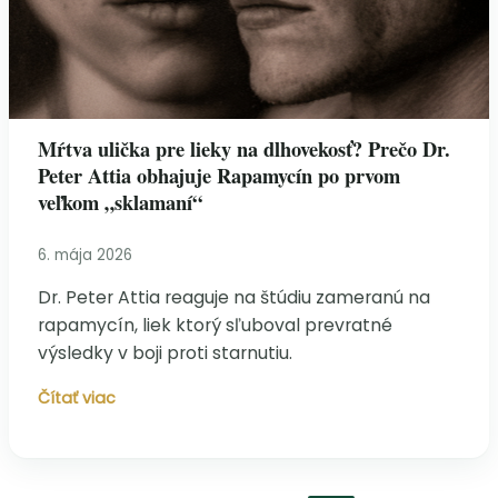
Mŕtva ulička pre lieky na dlhovekosť? Prečo Dr.
Peter Attia obhajuje Rapamycín po prvom
veľkom „sklamaní“
6. mája 2026
Dr. Peter Attia reaguje na štúdiu zameranú na
rapamycín, liek ktorý sľuboval prevratné
výsledky v boji proti starnutiu.
Mŕtva
Čítať viac
ulička
pre
lieky
na