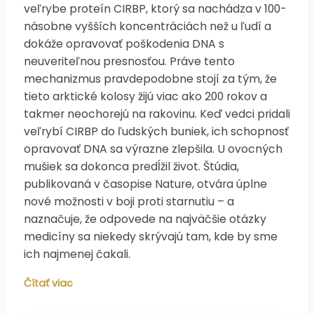
veľrybe proteín CIRBP, ktorý sa nachádza v 100-
násobne vyšších koncentráciách než u ľudí a
dokáže opravovať poškodenia DNA s
neuveriteľnou presnosťou. Práve tento
mechanizmus pravdepodobne stojí za tým, že
tieto arktické kolosy žijú viac ako 200 rokov a
takmer neochorejú na rakovinu. Keď vedci pridali
veľrybí CIRBP do ľudských buniek, ich schopnosť
opravovať DNA sa výrazne zlepšila. U ovocných
mušiek sa dokonca predĺžil život. Štúdia,
publikovaná v časopise Nature, otvára úplne
nové možnosti v boji proti starnutiu – a
naznačuje, že odpovede na najväčšie otázky
medicíny sa niekedy skrývajú tam, kde by sme
ich najmenej čakali.
Tajomstvo
Čítať viac
200-
ročného