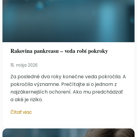
Rakovina pankreasu – veda robí pokroky
15. mája 2026
Za posledné dva roky konečne veda pokročila. A
pokročila významne. Prečítajte si o jednom z
najzákernejších ochorení. Ako mu predchádzať
a aké je riziko.
Rakovina
Čítať viac
pankreasu
–
veda