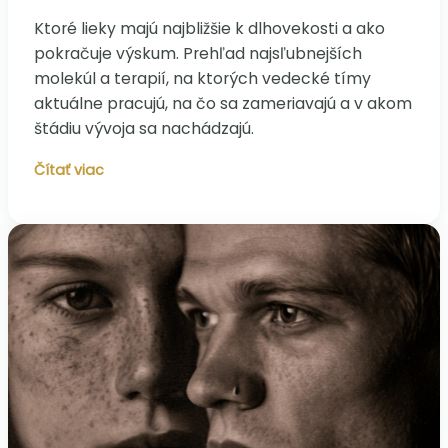
Ktoré lieky majú najbližšie k dlhovekosti a ako
pokračuje výskum. Prehľad najsľubnejších
molekúl a terapií, na ktorých vedecké tímy
aktuálne pracujú, na čo sa zameriavajú a v akom
štádiu vývoja sa nachádzajú.
Lieky,
Čítať viac
molekuly
a
terapie
ktoré
formujú
budúcnosť
dlhovekosti?