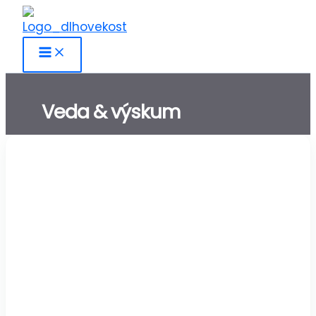
Preskočiť
na
obsah
Veda & výskum