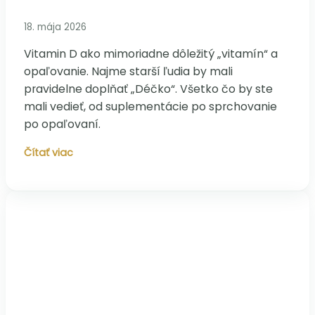
18. mája 2026
Vitamin D ako mimoriadne dôležitý „vitamín“ a
opaľovanie. Najme starší ľudia by mali
pravidelne doplňať „Déčko“. Všetko čo by ste
mali vedieť, od suplementácie po sprchovanie
po opaľovaní.
Slnko
Čítať viac
a
vitamín
D:
Druhá
strana
mince,
ktorú
sme
vám
dlhovali