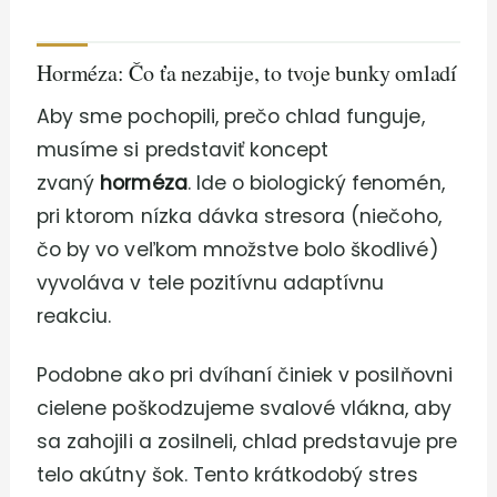
Horméza: Čo ťa nezabije, to tvoje bunky omladí
Aby sme pochopili, prečo chlad funguje,
musíme si predstaviť koncept
zvaný
horméza
. Ide o biologický fenomén,
pri ktorom nízka dávka stresora (niečoho,
čo by vo veľkom množstve bolo škodlivé)
vyvoláva v tele pozitívnu adaptívnu
reakciu.
Podobne ako pri dvíhaní činiek v posilňovni
cielene poškodzujeme svalové vlákna, aby
sa zahojili a zosilneli, chlad predstavuje pre
telo akútny šok. Tento krátkodobý stres