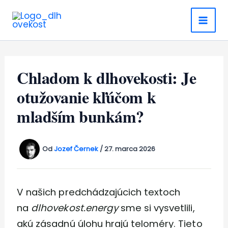
Preskočiť
na
obsah
Chladom k dlhovekosti: Je
otužovanie kľúčom k
mladším bunkám?
Od
Jozef Černek
/
27. marca 2026
V našich predchádzajúcich textoch
na
dlhovekost.energy
sme si vysvetlili,
akú zásadnú úlohu hrajú teloméry. Tieto