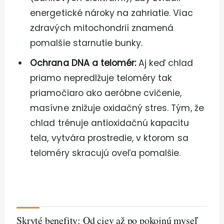
energetické nároky na zahriatie. Viac
zdravých mitochondrií znamená
pomalšie starnutie bunky.
Ochrana DNA a telomér:
Aj keď chlad
priamo nepredlžuje teloméry tak
priamočiaro ako aeróbne cvičenie,
masívne znižuje oxidačný stres. Tým, že
chlad trénuje antioxidačnú kapacitu
tela, vytvára prostredie, v ktorom sa
teloméry skracujú oveľa pomalšie.
Skryté benefity: Od ciev až po pokojnú myseľ