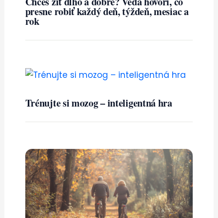
Chceš žiť dlho a dobre? Veda hovorí, čo
presne robiť každý deň, týždeň, mesiac a
rok
Trénujte si mozog – inteligentná hra