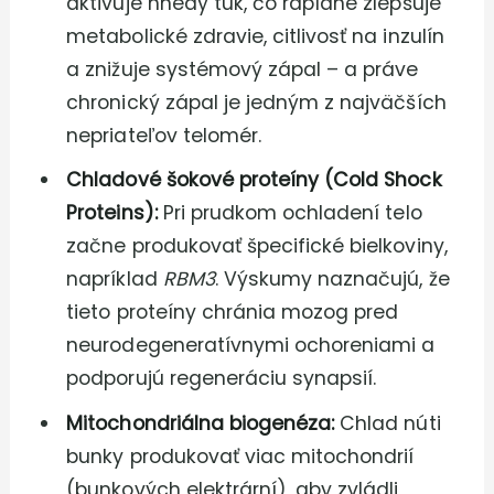
aktivuje hnedý tuk, čo rapídne zlepšuje
metabolické zdravie, citlivosť na inzulín
a znižuje systémový zápal – a práve
chronický zápal je jedným z najväčších
nepriateľov telomér.
Chladové šokové proteíny (Cold Shock
Proteins):
Pri prudkom ochladení telo
začne produkovať špecifické bielkoviny,
napríklad
RBM3
. Výskumy naznačujú, že
tieto proteíny chránia mozog pred
neurodegeneratívnymi ochoreniami a
podporujú regeneráciu synapsií.
Mitochondriálna biogenéza:
Chlad núti
bunky produkovať viac mitochondrií
(bunkových elektrární), aby zvládli