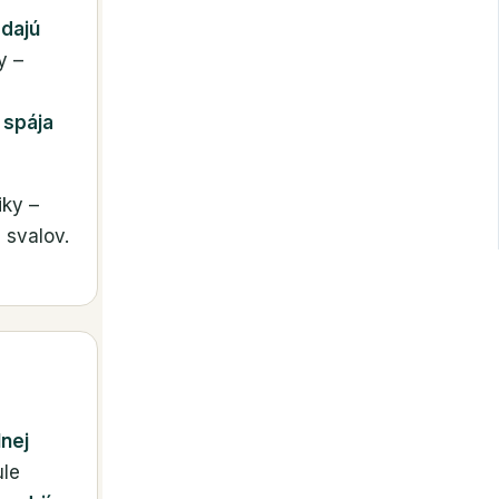
edajú
y –
 spája
iky –
 svalov.
nej
ule