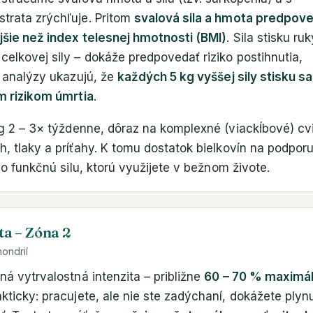
trata zrýchľuje. Pritom
svalová sila a hmota predpov
jšie než index telesnej hmotnosti (BMI)
. Sila stisku ruk
elkovej sily – dokáže predpovedať riziko postihnutia,
; analýzy ukazujú, že
každých 5 kg vyššej sily stisku sa
ím rizikom úmrtia
.
ng 2 – 3× týždenne, dôraz na komplexné (viackĺbové) cv
h, tlaky a príťahy. K tomu dostatok bielkovín na podporu
e o funkčnú silu, ktorú využijete v bežnom živote.
ta – Zóna 2
ondrií
ná vytrvalostná intenzita – približne
60 – 70 % maximál
akticky: pracujete, ale nie ste zadýchaní, dokážete plyn