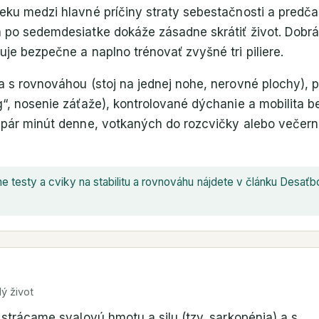
veku medzi hlavné príčiny straty sebestačnosti a predč
a po sedemdesiatke dokáže zásadne skrátiť život. Dobrá
uje bezpečne a naplno trénovať zvyšné tri piliere.
a s rovnováhou (stoj na jednej nohe, nerovné plochy), 
g“, nosenie záťaže), kontrolované dýchanie a mobilita be
 pár minút denne, votkaných do rozcvičky alebo večern
 testy a cviky na stabilitu a rovnováhu nájdete v článku Desaťb
ý život
e strácame svalovú hmotu a silu (tzv. sarkopénia) a s