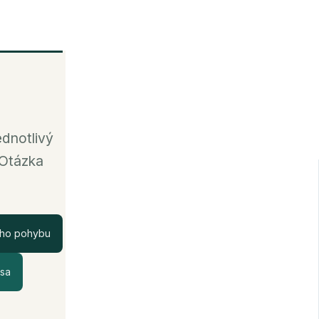
ednotlivý
 Otázka
ého pohybu
 sa