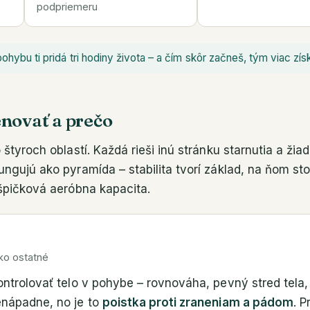
podpriemeru
hybu ti pridá tri hodiny života – a čím skôr začneš, tým viac zís
rénovať a prečo
 štyroch oblastí. Každá rieši inú stránku starnutia a žia
ngujú ako pyramída – stabilita tvorí základ, na ňom stoj
 špičková aeróbna kapacita.
tko ostatné
kontrolovať telo v pohybe – rovnováha, pevný stred tela,
enápadne, no je to
poistka proti zraneniam a pádom
. P