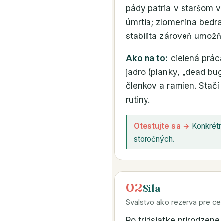
pády patria v staršom 
úmrtia; zlomenina bedr
stabilita zároveň umožň
Ako na to:
cielená prác
jadro (planky, „dead bu
členkov a ramien. Stačí
rutiny.
Otestujte sa →
Konkrétne
storočných.
02
Sila
Svalstvo ako rezerva pre cel
Po tridsiatke prirodzen