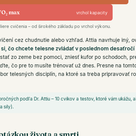
 VO₂ max
vrchol kapacity
piliere cvičenia – od širokého základu po vrchol výkonu.
ičení cez chudnutie alebo vzhľad. Attia navrhuje iný, o
si, čo chcete telesne zvládať v poslednom desaťročí
stať zo zeme bez pomoci, zniesť kufor po schodoch, pre
e, čo pre to musíte trénovať už dnes. Presne na tomto 
bor telesných disciplín, na ktoré sa treba pripravovať r
ročných podľa Dr. Attiu – 10 cvikov a testov, ktoré vám ukážu, a
a sily).
otázkou života a smrti