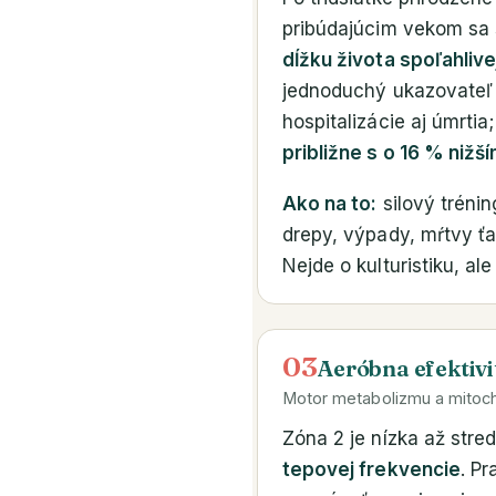
pribúdajúcim vekom sa s
dĺžku života spoľahlive
jednoduchý ukazovateľ c
hospitalizácie aj úmrtia
približne s o 16 % nižš
Ako na to:
silový tréni
drepy, výpady, mŕtvy ťa
Nejde o kulturistiku, al
03
Aeróbna efektivi
Motor metabolizmu a mitoch
Zóna 2 je nízka až stred
tepovej frekvencie
. Pr