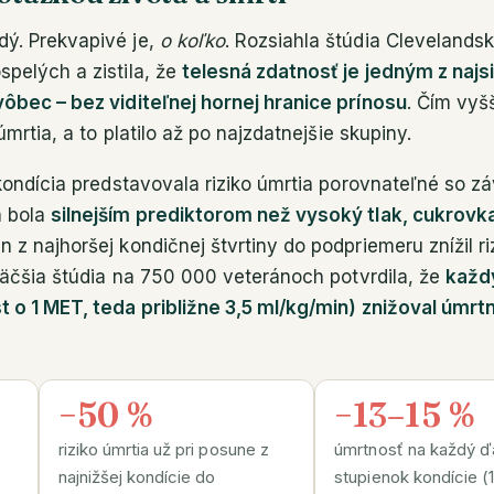
ý. Prekvapivé je,
o koľko
. Rozsiahla štúdia Clevelandske
pelých a zistila, že
telesná zdatnosť je jedným z najsi
vôbec – bez viditeľnej hornej hranice prínosu
. Čím vyš
úmrtia, a to platilo až po najzdatnejšie skupiny.
 kondícia predstavovala riziko úmrtia porovnateľné so 
a bola
silnejším prediktorom než vysoký tlak, cukrovka
 z najhoršej kondičnej štvrtiny do podpriemeru znížil ri
 väčšia štúdia na 750 000 veteránoch potvrdila, že
každý
 o 1 MET, teda približne 3,5 ml/kg/min) znižoval úmrtn
−50 %
−13–15 %
riziko úmrtia už pri posune z
úmrtnosť na každý ďa
najnižšej kondície do
stupienok kondície (