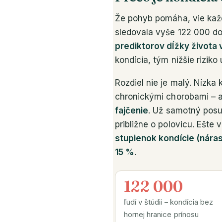
Že pohyb pomáha, vie každ
sledovala vyše 122 000 dos
prediktorov dĺžky života 
kondícia, tým nižšie riziko 
Rozdiel nie je malý. Nízka
chronickými chorobami – 
fajčenie
. Už samotný posun
približne o polovicu. Ešte
stupienok kondície (nárast
15 %
.
122 000
ľudí v štúdii – kondícia bez
hornej hranice prínosu