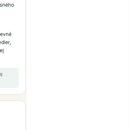
asného
pevné
dier,
ej
oj