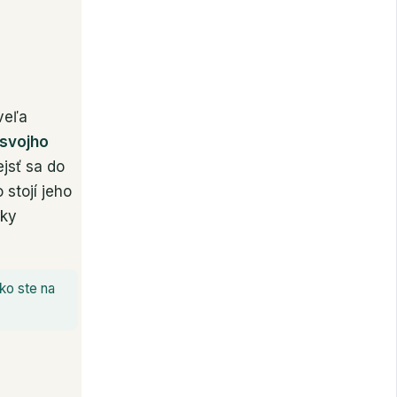
veľa
 svojho
jsť sa do
stojí jeho
oky
ko ste na