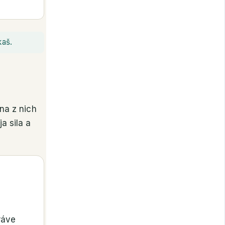
kaš.
dna z nich
a sila a
ráve