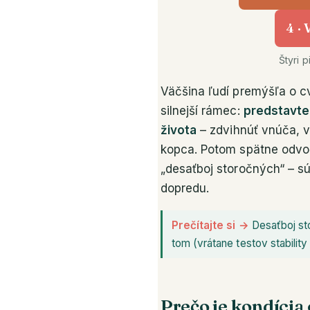
4 ·
Štyri 
Väčšina ľudí premýšľa o cv
silnejší rámec:
predstavte 
života
– zdvihnúť vnúča, v
kopca. Potom spätne odvoďt
„desaťboj storočných“ – sú
dopredu.
Prečítajte si →
Desaťboj sto
tom (vrátane testov stability 
Prečo je kondícia 