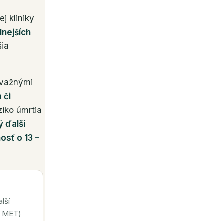
j kliniky
lnejších
šia
závažnými
 či
ziko úmrtia
 ďalší
osť o 13 –
lší
1 MET)