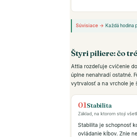
Súvisiace →
Každá hodina po
Štyri piliere: čo t
Attia rozdeľuje cvičenie do
úplne nenahradí ostatné. Fu
vytrvalosť a na vrchole je
01
Stabilita
Základ, na ktorom stojí vše
Stabilita je schopnosť 
ovládanie kĺbov. Znie n