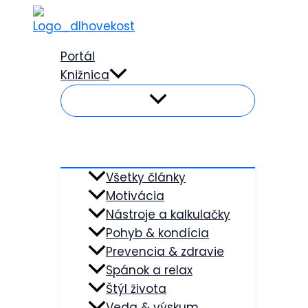
Preskočiť
na
obsah
Portál
Knižnica
Všetky články
Motivácia
Nástroje a kalkulačky
Pohyb & kondícia
Prevencia & zdravie
Spánok a relax
Štýl života
Veda & výskum