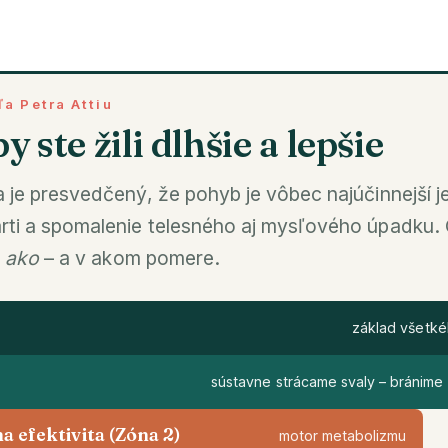
ľa Petra Attiu
y ste žili dlhšie a lepšie
a je presvedčený, že pohyb je vôbec najúčinnejší j
mrti a spomalenie telesného aj mysľového úpadku.
e
ako
– a v akom pomere.
základ všetk
sústavne strácame svaly – bránime
a efektivita (Zóna 2)
motor metabolizmu