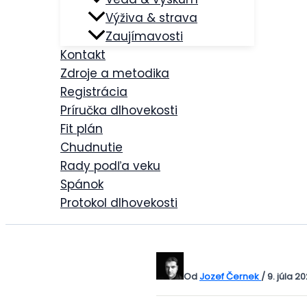
Výživa & strava
Zaujímavosti
Kontakt
Zdroje a metodika
Registrácia
Príručka dlhovekosti
Fit plán
Chudnutie
Rady podľa veku
Spánok
Protokol dlhovekosti
Od
Jozef Černek
/
9. júla 2