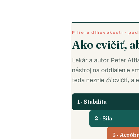
Piliere dlhovekosti · pod
Ako cvičiť, ab
Lekár a autor Peter Atti
nástroj na oddialenie s
teda neznie
či
cvičiť, al
1 · Stabilita
2 · Sila
3 · Aeróbn