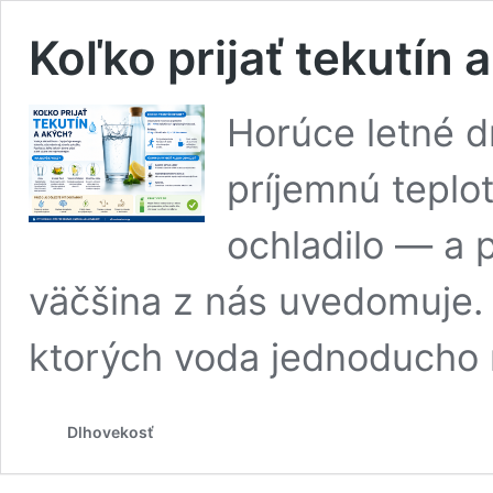
Koľko prijať tekutín 
Horúce letné dn
príjemnú teplot
ochladilo — a p
väčšina z nás uvedomuje. 
ktorých voda jednoducho 
Dlhovekosť