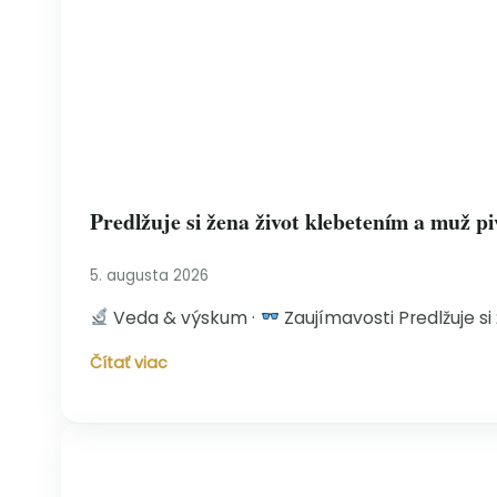
Predlžuje si žena život klebetením a muž p
5. augusta 2026
Veda & výskum ·
Zaujímavosti Predlžuje s
Predlžuje
Čítať viac
si
žena
život
klebetením
a