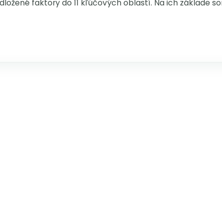
dložené faktory do 11 kľúčových oblastí. Na ich základe som