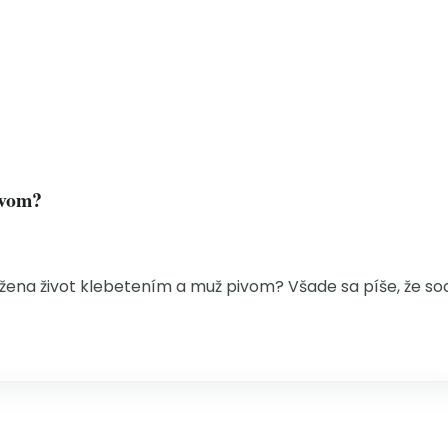
ivom?
i žena život klebetením a muž pivom? Všade sa píše, že so