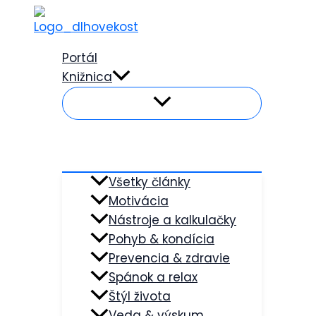
Preskočiť
na
obsah
Portál
Knižnica
Všetky články
Motivácia
Nástroje a kalkulačky
Pohyb & kondícia
Prevencia & zdravie
Spánok a relax
Štýl života
Veda & výskum