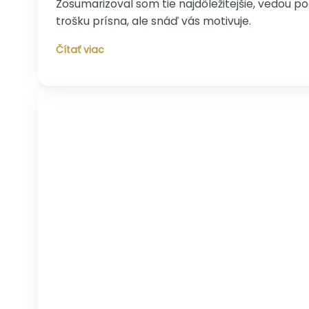
Zosumarizoval som tie najdôležitejšie, vedou po
trošku prísna, ale snáď vás motivuje.
Kalkulačka
Čítať viac
dlhovekosti